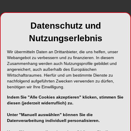
Datenschutz und
Die Mai-Ausgabe der
Dental Tribune Österreich
mit dem Schwerpunkt Restaurative
Nutzungserlebnis
Zahnheilkunde enthält neben standes- und
gesundheitspolitischen Informationen, z.B. über
Wir übermitteln Daten an Drittanbieter, die uns helfen, unser
die
ungleiche Verteilung des Vermögens
in
Webangebot zu verbessern und zu finanzieren. In diesem
Österreich, die Entwicklung der
Mitgliederzahl in
Zusammenhang werden auch Nutzungsprofile gebildet und
der Österreichischen Zahnärztekammer
zwischen
angereichert, auch außerhalb des Europäischen
2006 und 2019, und dem Nachbericht zur
Wirtschaftsraumes. Hierfür und um bestimmte Dienste zu
nachfolgend aufgeführten Zwecken verwenden zu dürfen,
Klausurtagung des Österreichischen
benötigen wir Ihre Einwilligung.
Dentalverbandes
auch ein
Statement zum Umbau
des Krankenkassensystems
von Prof. Dr. Thomas
Indem Sie "Alle Cookies akzeptieren" klicken, stimmen Sie
Szekeres, Präsident der Ärztekammer für Wien.
diesen (jederzeit widerruflich) zu.
Unter "Manuell auswählen" können Sie die
Im Fachbeitrag thematisiert Dr. Fabian Schiml die
Datenverarbeitung individuell personalisieren.
Signifikante Reduktion iatrogener Schäden an
Nachbarzähnen
. Des Weiteren stellt Dr. Ali Salehi