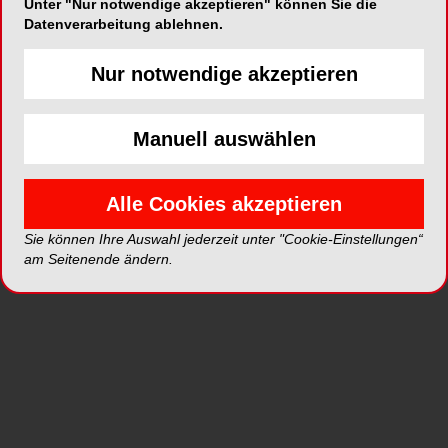
Unter "Nur notwendige akzeptieren" können Sie die
ein „
Injektionsverfahren mit Composites für ein
Datenverarbeitung ablehnen.
zuverlässiges ästhetisches Ergebnis
“ vor.
Nur notwendige akzeptieren
Leser erfahren ebenfalls Näheres zur ÖGP-
Jubiläumsveranstaltung
paroknowledge 2019
Manuell auswählen
Ende Mai in Kitzbühel sowie zum
7. Salzburger
Implantologie Treffen
in Dornbirn Mitte Oktober. In
gewohnter Weise widmet sich die vorliegende
Alle Cookies akzeptieren
Ausgabe auch den Neuigkeiten auf dem
Dentalmarkt.
Sie können Ihre Auswahl jederzeit unter "Cookie-Einstellungen“
am Seitenende ändern.