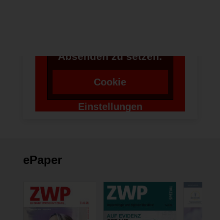
zu verwenden,
benötigen wir die
Zustimmung um einen
Token für das
Absenden zu setzen.
Cookie
Einstellungen
ändern
ePaper