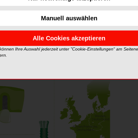
urch Strahlentherapie beeinträchtigter Knochenqualität
®
 Dank SLActive
sind kurze Einheilzeiten und bessere
Manuell auswählen
Alle Cookies akzeptieren
 können Ihre Auswahl jederzeit unter "Cookie-Einstellungen“ am Seiten
ern.