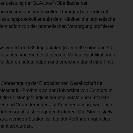
®
der Leistung der SLActive
-Oberfläche bei
 bei diesem anspruchsvollen chirurgischen Protokoll
stungsprotokoll erlaubt dem Kliniker, die prothetische
nt sofort von der prothetischen Versorgung profitieren
is von 64 und 89 Implantaten (davon 39 sofort und 50
hresdaten vor. Sie bestätigen die Vorläuferpublikationen,
ei Jahren belegt haben und erreichen damit eine First-
 Jahrestagung der Europäischen Gesellschaft für
fessor für Prothetik an der Universität von Coimbra in
uf die Leistungsfähigkeit der Implantate und umfasste
aten und Veränderungen auf Knochenniveau, wie auch
lebensqualitätsbezogenen Kriterien. Die Studie stieß
ganz wenigen Studien ist, bei der Veränderungen des
entiert wurden.