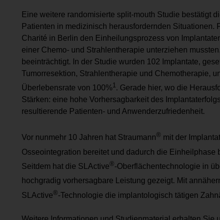
Eine weitere randomisierte split-mouth Studie bestätigt d
Patienten in medizinisch herausfordernden Situationen.
Charité in Berlin den Einheilungsprozess von Implantaten
einer Chemo- und Strahlentherapie unterziehen mussten. 
beeinträchtigt. In der Studie wurden 102 Implantate, ge
Tumorresektion, Strahlentherapie und Chemotherapie, unt
1
Überlebensrate von 100%
. Gerade hier, wo die Heraus
Stärken: eine hohe Vorhersagbarkeit des Implantaterfolg
resultierende Patienten- und Anwenderzufriedenheit.
®
Vor nunmehr 10 Jahren hat Straumann
mit der Implanta
Osseointegration bereitet und dadurch die Einheilphase b
®
Seitdem hat die SLActive
-Oberflächentechnologie in üb
hochgradig vorhersagbare Leistung gezeigt. Mit annähern
®
SLActive
-Technologie die implantologisch tätigen Zahnä
Weitere Informationen und Studienmaterial erhalten Sie 