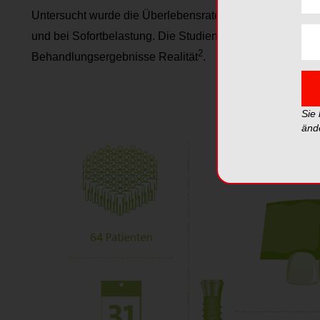
Untersucht wurde die Überlebensrate bei Patienten mit d
und bei Sofortbelastung. Die Studiendaten belegen nun:
2
Behandlungsergebnisse Realität
.
Sie
änd