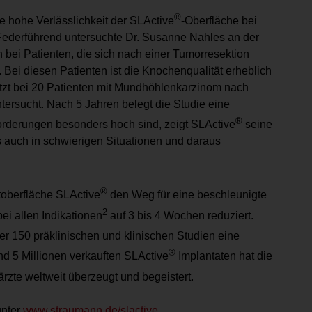
®
ie hohe Verlässlichkeit der SLActive
-Oberfläche bei
 Federführend untersuchte Dr. Susanne Nahles an der
 bei Patienten, die sich nach einer Tumorresektion
Bei diesen Patienten ist die Knochenqualität erheblich
setzt bei 20 Patienten mit Mundhöhlenkarzinom nach
ersucht. Nach 5 Jahren belegt die Studie eine
®
forderungen besonders hoch sind, zeigt SLActive
seine
s auch in schwierigen Situationen und daraus
®
toberfläche SLActive
den Weg für eine beschleunigte
2
ei allen Indikationen
auf 3 bis 4 Wochen reduziert.
er 150 präklinischen und klinischen Studien eine
®
d 5 Millionen verkauften SLActive
Implantaten hat die
rzte weltweit überzeugt und begeistert.
unter
www.straumann.de/slactive