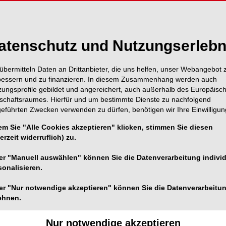
atenschutz und Nutzungserlebn
übermitteln Daten an Drittanbieter, die uns helfen, unser Webangebot 
bessern und zu finanzieren. In diesem Zusammenhang werden auch
zungsprofile gebildet und angereichert, auch außerhalb des Europäisc
tschaftsraumes. Hierfür und um bestimmte Dienste zu nachfolgend
geführten Zwecken verwenden zu dürfen, benötigen wir Ihre Einwilligun
em Sie "Alle Cookies akzeptieren" klicken, stimmen Sie diesen
Foto: © Straumann
erzeit widerruflich) zu.
®
e
-Implantatoberfläche durch 10-Jahres-Studie
er "Manuell auswählen" können Sie die Datenverarbeitung individ
sonalisieren.
®
rn hat Straumann die klinische Leistung von SLActive
-
er "Nur notwendige akzeptieren" können Sie die Datenverarbeitu
schen Bedingungen und Behandlungsprotokollen
ehnen.
®
LActive
-Oberfläche aufzuzeigen.
Nur notwendige akzeptieren