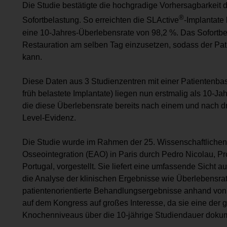
Die Studie bestätigte die hochgradige Vorhersagbarkeit 
®
Sofortbelastung. So erreichten die SLActive
-Implantate
eine 10-Jahres-Überlebensrate von 98,2 %. Das Sofortbela
Restauration am selben Tag einzusetzen, sodass der Patie
kann.
Diese Daten aus 3 Studienzentren mit einer Patientenbas
früh belastete Implantate) liegen nun erstmalig als 10-Ja
die diese Überlebensrate bereits nach einem und nach dr
Level-Evidenz.
Die Studie wurde im Rahmen der 25. Wissenschaftlichen
Osseointegration (EAO) in Paris durch Pedro Nicolau, Pro
Portugal, vorgestellt. Sie liefert eine umfassende Sicht a
die Analyse der klinischen Ergebnisse wie Überlebensr
patientenorientierte Behandlungsergebnisse anhand von 
auf dem Kongress auf großes Interesse, da sie eine der 
Knochenniveaus über die 10-jährige Studiendauer dokum