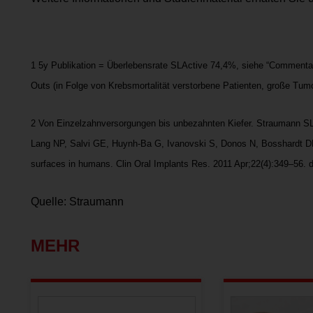
1 5y Publikation = Überlebensrate SLActive 74,4%, siehe “Commenta
Outs (in Folge von Krebsmortalität verstorbene Patienten, große Tum
2 Von Einzelzahnversorgungen bis unbezahnten Kiefer. Straumann SL
Lang NP, Salvi GE, Huynh-Ba G, Ivanovski S, Donos N, Bosshardt DD 
surfaces in humans. Clin Oral Implants Res. 2011 Apr;22(4):349–56. d
Quelle: Straumann
MEHR