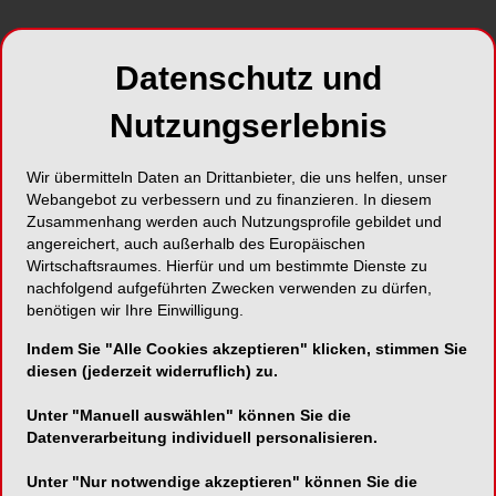
Die „Global Burden of Diseases“-Studie
untersucht seit 1990 im Auftrag der Bill & Melinda
GatesStiftung die Zahl der Todesfälle sowie die
Datenschutz und
Zahl der verlorenen Lebensjahre für insgesamt
288 Erkrankungen. Aktuell wurde die Auswertung
Nutzungserlebnis
des Jahres 2021 publiziert – und es befinden sich
gleich zwei neurologische Erkrankungen,
Wir übermitteln Daten an Drittanbieter, die uns helfen, unser
Schlaganfall und Demenzen, unter den zehn
Webangebot zu verbessern und zu finanzieren. In diesem
häufigsten Todesursachen. Das illustriert, wie
Zusammenhang werden auch Nutzungsprofile gebildet und
wichtig Präventionsmaßnahmen zur
angereichert, auch außerhalb des Europäischen
Wirtschaftsraumes. Hierfür und um bestimmte Dienste zu
Gesunderhaltung des Gehirns sind. Dazu zählt
nachfolgend aufgeführten Zwecken verwenden zu dürfen,
ein gesunder, aktiver Lebensstil mit ausreichend
benötigen wir Ihre Einwilligung.
Bewegung und Schlaf, aber auch die Vermeidung
Indem Sie "Alle Cookies akzeptieren" klicken, stimmen Sie
von schädlichen Substanzen wie Alkohol, Nikotin
diesen (jederzeit widerruflich) zu.
oder anderer Drogen und Schadstoffe.
Unter "Manuell auswählen" können Sie die
Deutsche essen zu viel
Datenverarbeitung individuell personalisieren.
Zucker
Unter "Nur notwendige akzeptieren" können Sie die