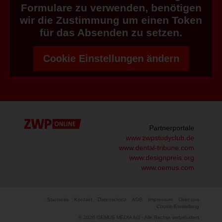
Formulare zu verwenden, benötigen
wir die Zustimmung um einen Token
für das Absenden zu setzen.
Cookie Einstellungen ändern
Partnerportale
www.zwpstudyclub.de
www.dental-tribune.com
www.designpreis.org
www.oemus.com
Startseite
Kontakt
Datenschutz
AGB
Impressum
Über uns
Cookie-Einstellung
© 2026 OEMUS MEDIA AG - Alle Rechte vorbehalten