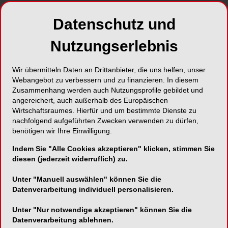
Datenschutz und
Nutzungserlebnis
Wir übermitteln Daten an Drittanbieter, die uns helfen, unser
Webangebot zu verbessern und zu finanzieren. In diesem
Zusammenhang werden auch Nutzungsprofile gebildet und
angereichert, auch außerhalb des Europäischen
Foto: Onidji – stock.adobe.com
Wirtschaftsraumes. Hierfür und um bestimmte Dienste zu
Die Hauptwahlkommission der Österreichischen
nachfolgend aufgeführten Zwecken verwenden zu dürfen,
benötigen wir Ihre Einwilligung.
Zahnärztekammer hat das Ergebnis der
Zahnärztekammerwahl 2026
offiziell festgestellt
.
Indem Sie "Alle Cookies akzeptieren" klicken, stimmen Sie
Die Verlautbarung wurde am 10. Juni
diesen (jederzeit widerruflich) zu.
veröffentlicht. Damit stehen die neuen Delegierten
Unter "Manuell auswählen" können Sie die
und Funktionsträger der neun
Datenverarbeitung individuell personalisieren.
Landeszahnärztekammern fest.
Unter "Nur notwendige akzeptieren" können Sie die
Zu den gewählten Präsidenten zählen unter
Datenverarbeitung ablehnen.