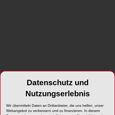
es um ganzheitlich messbare Service-Exzellenz
geht.
SHARE
Foto: Dentsply Sirona
Datenschutz und
Die Analyse basiert auf objektiven Kriterien und
unterscheidet sich von reinen
Nutzungserlebnis
Kundenstimmungsbildern – sie prüft Service
erlebbar, messbar und vergleichbar. Im
Wir übermitteln Daten an Drittanbieter, die uns helfen, unser
Bewertungszeitraum 2025 erzielt Dentsply Sirona
Webangebot zu verbessern und zu finanzieren. In diesem
in Deutschland 90 von 100 möglichen Punkten