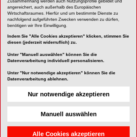
Zusammenhang werden auch Nutzungsprofile gebildet und
und bestätigt seine Position als eines der
angereichert, auch außerhalb des Europäischen
Wirtschaftsraumes. Hierfür und um bestimmte Dienste zu
kundenorientiertesten Unternehmen der
nachfolgend aufgeführten Zwecken verwenden zu dürfen,
Dentalbranche.
benötigen wir Ihre Einwilligung.
Indem Sie "Alle Cookies akzeptieren" klicken, stimmen Sie
Analyse belegt starke
diesen (jederzeit widerruflich) zu.
Performance über alle
Unter "Manuell auswählen" können Sie die
Datenverarbeitung individuell personalisieren.
Service-Dimensionen
Unter "Nur notwendige akzeptieren" können Sie die
hinweg
Datenverarbeitung ablehnen.
Nur notwendige akzeptieren
Die Bewertung zeigt ein sehr ausgewogenes und
überzeugendes Serviceprofil – sowohl in der
digitalen Präsenz als auch im direkten
Manuell auswählen
Kundenkontakt.
Mit 1.250 abgegebenen Online-Bewertungen und
Alle Cookies akzeptieren