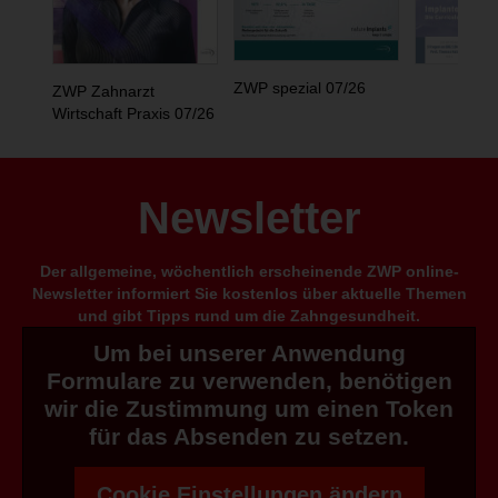
ZWP spezial 07/26
ZWP Zahnarzt
Wirtschaft Praxis 07/26
Newsletter
Der allgemeine, wöchentlich erscheinende ZWP online-
Newsletter informiert Sie kostenlos über aktuelle Themen
und gibt Tipps rund um die Zahngesundheit.
Um bei unserer Anwendung
Formulare zu verwenden, benötigen
wir die Zustimmung um einen Token
für das Absenden zu setzen.
Cookie Einstellungen ändern