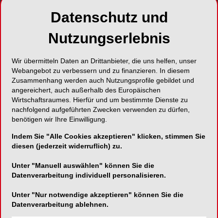
Datenschutz und
Foto: PVS Dental
Die PVS dental GmbH, ein renommierter
Nutzungserlebnis
Factoring-Dienstleister für Zahnmediziner, gibt mit
Stolz bekannt, dass Tobias Binne seit dem 1.
Wir übermitteln Daten an Drittanbieter, die uns helfen, unser
Januar 2024 als Gebietsleiter Nord-West für das
Webangebot zu verbessern und zu finanzieren. In diesem
Unternehmen tätig ist.
Zusammenhang werden auch Nutzungsprofile gebildet und
angereichert, auch außerhalb des Europäischen
Mit über 20 Jahren Erfahrung in der
Wirtschaftsraumes. Hierfür und um bestimmte Dienste zu
nachfolgend aufgeführten Zwecken verwenden zu dürfen,
Finanzdienstleistungsbranche, insbesondere in
benötigen wir Ihre Einwilligung.
den Bereichen Factoring sowie Risiko- und
Forderungsmanagement, bringt Herr Binne ein
Indem Sie "Alle Cookies akzeptieren" klicken, stimmen Sie
umfangreiches Fachwissen und eine
diesen (jederzeit widerruflich) zu.
beeindruckende Expertise in sein neues
Unter "Manuell auswählen" können Sie die
Aufgabengebiet ein. Vor seinem Wechsel zur
Datenverarbeitung individuell personalisieren.
PVS dental GmbH war er fast 10 Jahre lang bei
einem Mitbewerber tätig und hat sich nun dazu
Unter "Nur notwendige akzeptieren" können Sie die
entschieden, seine Karriere bei PVS dental
Datenverarbeitung ablehnen.
fortzusetzen.