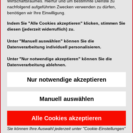
Wirtschaftsraumes. Hierfür und um bestimmte Dienste zu
nachfolgend aufgeführten Zwecken verwenden zu dürfen,
niedergeschlagen und mehrfach gegen seine
benötigen wir Ihre Einwilligung.
linke Gesichtshälfte getreten. Er zog sich u.a.
Kopfverletzungen sowie eine leichte Lockerung
Indem Sie "Alle Cookies akzeptieren" klicken, stimmen Sie
und Absplitterung von Zähnen im linken
diesen (jederzeit widerruflich) zu.
Kieferbereich zu. Seine Berufsgenossenschaft
Unter "Manuell auswählen" können Sie die
(BG) lehnte es anschließend ab, die Kosten für
Datenverarbeitung individuell personalisieren.
vier Zahnimplantate zu übernehmen, erklärte sich
aber bereit, die Kosten einer Modellgussprothese
Unter "Nur notwendige akzeptieren" können Sie die
der betroffenen Zähne zu bezahlen.
Datenverarbeitung ablehnen.
Die hiergegen vor dem Sozialgericht Heilbronn
Nur notwendige akzeptieren
gerichtete Klage blieb nach Einholung von
Arztauskünften und eines
Manuell auswählen
Sachverständigengutachtens erfolglos: Zwar
habe M. aufgrund der Weisung seines
Arbeitgebers, schlichtend einzugreifen, einen
Alle Cookies akzeptieren
Arbeitsunfall erlitten. Jedoch sei die notwendige
Implantatversorgung der vier Zähne nicht auf das
Sie können Ihre Auswahl jederzeit unter "Cookie-Einstellungen“