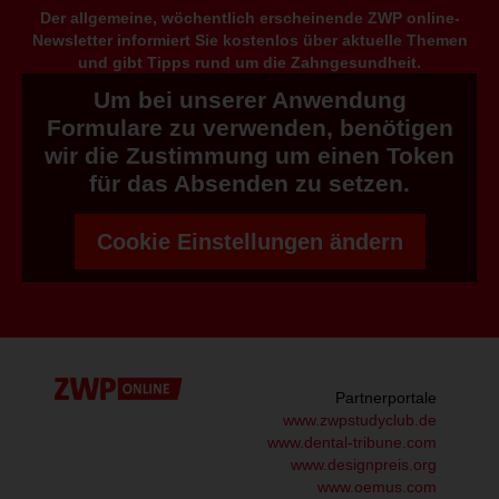
Der allgemeine, wöchentlich erscheinende ZWP online-
Newsletter informiert Sie kostenlos über aktuelle Themen
und gibt Tipps rund um die Zahngesundheit.
Um bei unserer Anwendung
Formulare zu verwenden, benötigen
wir die Zustimmung um einen Token
für das Absenden zu setzen.
Cookie Einstellungen ändern
Partnerportale
www.zwpstudyclub.de
www.dental-tribune.com
www.designpreis.org
www.oemus.com