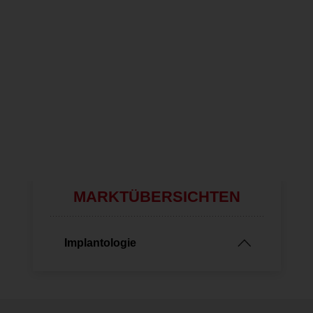
Medentis Medical beim
KI-gestütz
Osteology Symposium
Implantat
2026
Carestre
Alle Videos
MARKTÜBERSICHTEN
Implantologie