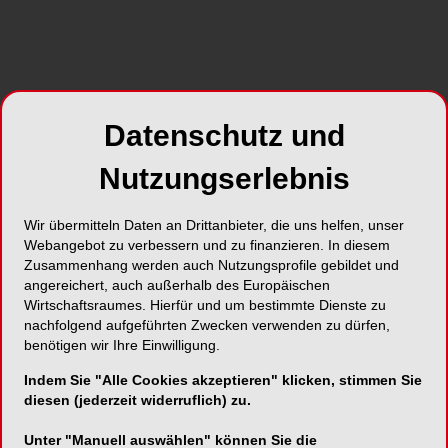
Mundgesundheitsstudien (DMS) als auch in den
Studies of Health in Pomerania (SHIP) deutlich
zugenommen (Abb. 1). Unter Berücksichtigung
der aktuellen demografischen Entwicklungen und
der ansteigenden Prävalenz (funktionell)
Datenschutz und
bezahnter Personen ist jedoch insgesamt mit
einem zunehmenden Behandlungsbedarf,
Nutzungserlebnis
insbesondere parodontaler Erkrankungen, zu
rechnen.
Wir übermitteln Daten an Drittanbieter, die uns helfen, unser
Webangebot zu verbessern und zu finanzieren. In diesem
Supragingivale Biofilmauflagerungen, dentale
Zusammenhang werden auch Nutzungsprofile gebildet und
Plaque, sind die Hauptursachen für Parodontitis
angereichert, auch außerhalb des Europäischen
und Karies (Loe et al., 1965; Marsh et al., 2008)
Wirtschaftsraumes. Hierfür und um bestimmte Dienste zu
nachfolgend aufgeführten Zwecken verwenden zu dürfen,
(Abb. 2). Der Grundpfeiler der Parodontitis- und
benötigen wir Ihre Einwilligung.
Kariesprophylaxe ist demzufolge die sorgfältige
und vor allem regelmäßige Entfernung dieser
Indem Sie "Alle Cookies akzeptieren" klicken, stimmen Sie
Beläge idealerweise unterstützt durch die
diesen (jederzeit widerruflich) zu.
Verwendung fluoridhaltiger Zahnpasten (Tonetti et
Unter "Manuell auswählen" können Sie die
al., 2015; Walsh et al., 2019).