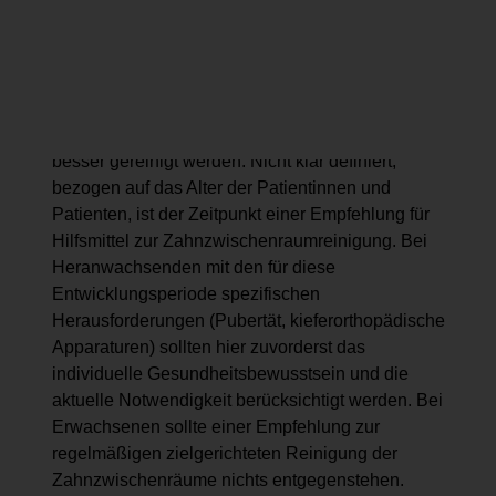
Zahnzwischenraumbürstchen sind in diesen
Fällen einfacher zu handhaben und somit
wesentlich effektiver als Zahnseide. Außerdem
können durch Zahnzwischenraumbürstchen
konkave Zahnoberflächen, wie beispielsweise die
Mesialflächen der ersten oberen Prämolaren,
besser gereinigt werden. Nicht klar definiert,
bezogen auf das Alter der Patientinnen und
Patienten, ist der Zeitpunkt einer Empfehlung für
Hilfsmittel zur Zahnzwischenraumreinigung. Bei
Heranwachsenden mit den für diese
Entwicklungsperiode spezifischen
Herausforderungen (Pubertät, kieferorthopädische
Apparaturen) sollten hier zuvorderst das
individuelle Gesundheitsbewusstsein und die
aktuelle Notwendigkeit berücksichtigt werden. Bei
Erwachsenen sollte einer Empfehlung zur
regelmäßigen zielgerichteten Reinigung der
Zahnzwischenräume nichts entgegenstehen.