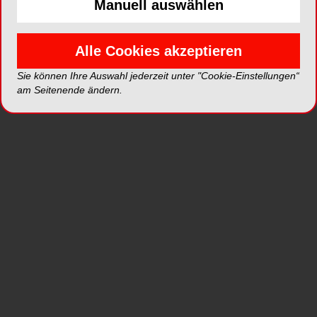
Manuell auswählen
MIO INTERNATIONAL OZONYTRON GMBH
Ozonytron-OZ
Alle Cookies akzeptieren
Sie können Ihre Auswahl jederzeit unter "Cookie-Einstellungen“
am Seitenende ändern.
Produkte nach Fachgebieten
Digitale Zahnmedizin
104
Zahntechnik
527
Kieferorthopädie
119
Parodontologie
95