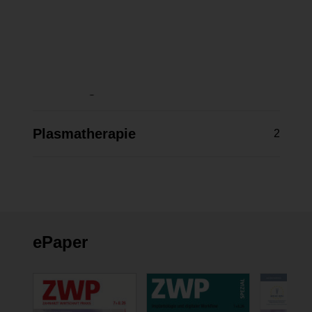
Funktionsdiagnostik
9
Factoring
4
Plasmatherapie
2
ePaper