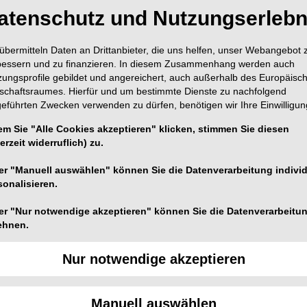
atenschutz und Nutzungserlebn
übermitteln Daten an Drittanbieter, die uns helfen, unser Webangebot 
bessern und zu finanzieren. In diesem Zusammenhang werden auch
zungsprofile gebildet und angereichert, auch außerhalb des Europäisc
tschaftsraumes. Hierfür und um bestimmte Dienste zu nachfolgend
geführten Zwecken verwenden zu dürfen, benötigen wir Ihre Einwilligun
em Sie "Alle Cookies akzeptieren" klicken, stimmen Sie diesen
1
erzeit widerruflich) zu.
te (CADe
) computergestützte Befundungslösung, die
en Analyse von 2D-Röntgenbildern nutzt.
er "Manuell auswählen" können Sie die Datenverarbeitung individ
sonalisieren.
ie Software Align X-ray Insights entwickelt, um Ärzte bei
tszuständen zu unterstützen, Analysen zu
er "Nur notwendige akzeptieren" können Sie die Datenverarbeitu
ehnen.
en und die Patientenbindung zu verbessern. In einer
dern, die Align X-ray Insights bereits nutzen, gaben
Nur notwendige akzeptieren
nsights bei der Kommunikation über den
ft. Darüber hinaus stimmten 91 % der Befragten zu,
ie Patienten das Vertrauen und die Akzeptanz der
Manuell auswählen