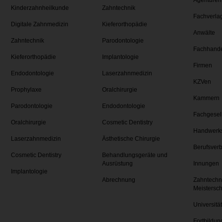
Agenturen
Kinderzahnheilkunde
Zahntechnik
Fachverla
Digitale Zahnmedizin
Kieferorthopädie
Anwälte
Zahntechnik
Parodontologie
Fachhand
Kieferorthopädie
Implantologie
Firmen
Endodontologie
Laserzahnmedizin
KZVen
Prophylaxe
Oralchirurgie
Kammern
Parodontologie
Endodontologie
Fachgesel
Oralchirurgie
Cosmetic Dentistry
Handwerk
Laserzahnmedizin
Ästhetische Chirurgie
Berufsver
Cosmetic Dentistry
Behandlungsgeräte und
Ausrüstung
Innungen
Implantologie
Abrechnung
Zahntechn
Meistersc
Universitä
Fortbildun