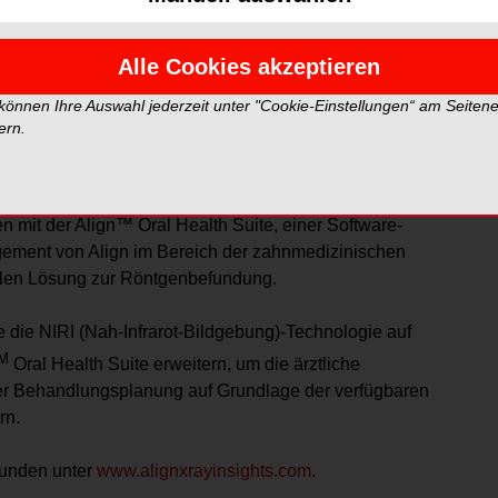
2
bessert.
Alle Cookies akzeptieren
zte den detaillierten Bericht von Align X-ray Insights,
rammen und farbige Überlagerungen von
 können Ihre Auswahl jederzeit unter "Cookie-Einstellungen“ am Seiten
 und Behandlungsplanung nutzen. Die KI-
ern.
apikale Strahlendurchlässigkeiten, parodontalen
en mit der Align™ Oral Health Suite, einer Software-
agement von Align im Bereich der zahnmedizinischen
talen Lösung zur Röntgenbefundung.
 die NIRI (Nah-Infrarot-Bildgebung)-Technologie auf
M
Oral Health Suite erweitern, um die ärztliche
der Behandlungsplanung auf Grundlage der verfügbaren
rn.
Kunden unter
www.alignxrayinsights.com
.