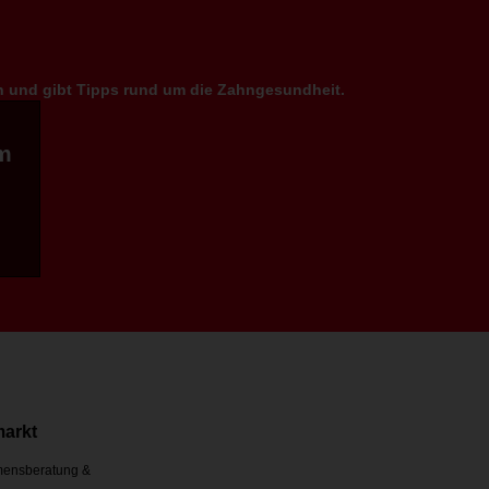
en und gibt Tipps rund um die Zahngesundheit.
m
markt
ensberatung &