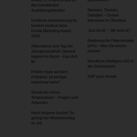
beliebt: ZFA zählt erneut zu
Zahnmedizin
den beliebtesten
Stimmen, Themen,
Ausbildungsberufen
Debatten – Unsere
Dreifache Auszeichnung für
Interviews im Überblick
bredent medical beim
„Das ist GC – Wir sind GC“
Dental Marketing Award
2026
Elektronische Patientenakte
(ePA) – Was Sie wissen
Aktionskreis zum Tag der
müssen
Zahnges­sundheit: Gesund
beginnt im Mund – Kau dich
Künstliche Intelligenz (KI) in
fit!
der Zahnmedizin
Protein-Hype auf dem
ZWP goes female
Prüfstand: Ist weniger
manchmal mehr?
Schutz bei hohen
Temperaturen – Fragen und
Antworten
Nach längerer Auszeit: So
gelingt der Wiedereinstieg
im Job