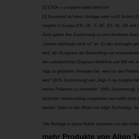
[1] CADe = computer-aided detection
[2] Basierend auf einer Umfrage unter n=24 Ärzten (1
Insights in Europa (FR, UK, IT, DE, ES, NL, DK und L
Ärzte gaben ihre Zustimmung zu verschiedenen Aussa
„stimme überhaupt nicht zu“ an. Zu den Aussagen gehö
wird, die Akzeptanz der Behandlung von restaurativen 
den zahnärztlichen Diagnose-Workflow und hilft mir, w
trägt zu größerem Vertrauen bei, wenn es den Patie
wird.“ (91% Zustimmung) und „Align X-ray Insights h
meiner Patienten zu vermitteln.“ (95% Zustimmung). Al
ärztlichen Untersuchung vorgesehen und sollte nicht a
werden. Daten in den Akten von Align Technology, St
*Die Beiträge in dieser Rubrik stammen von den Anbie
mehr Produkte von Align 