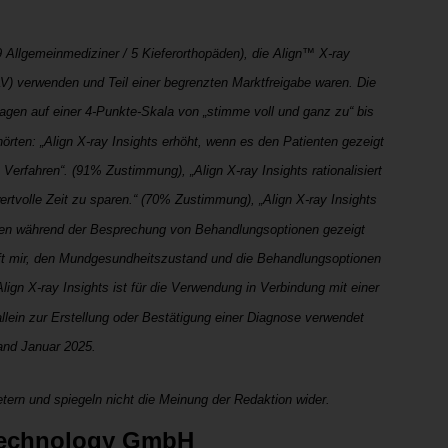
9 Allgemeinmediziner / 5 Kieferorthopäden), die Align™ X-ray
V) verwenden und Teil einer begrenzten Marktfreigabe waren. Die
gen auf einer 4-Punkte-Skala von „stimme voll und ganz zu“ bis
rten: „Align X-ray Insights erhöht, wenn es den Patienten gezeigt
Verfahren“. (91% Zustimmung), „Align X-ray Insights rationalisiert
ertvolle Zeit zu sparen.“ (70% Zustimmung), „Align X-ray Insights
nten während der Besprechung von Behandlungsoptionen gezeigt
ilft mir, den Mundgesundheitszustand und die Behandlungsoptionen
ign X-ray Insights ist für die Verwendung in Verbindung mit einer
llein zur Erstellung oder Bestätigung einer Diagnose verwendet
and Januar 2025.
tern und spiegeln nicht die Meinung der Redaktion wider.
Technology GmbH