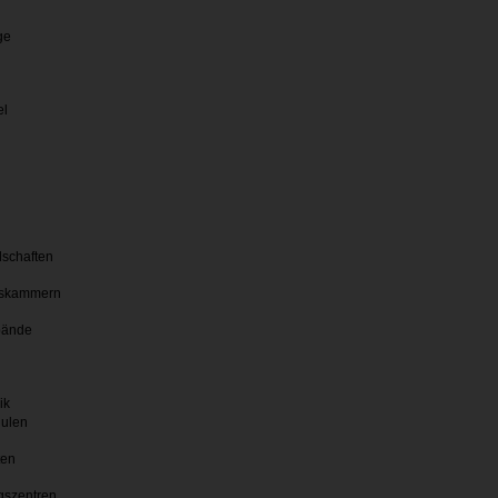
ge
el
lschaften
skammern
bände
ik
hulen
ten
gszentren