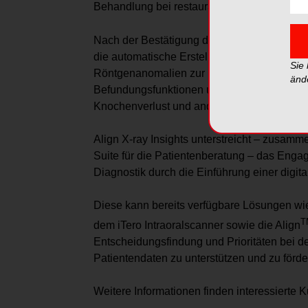
Behandlung bei restaurativen Eingriffen ver
Nach der Bestätigung der Diagnose können Är
die automatische Erstellung von Zahndiag
Sie
Röntgenanomalien zur Patientenaufklärung
änd
Befundungsfunktionen umfassen Karies, peri
Knochenverlust und andere Erkrankungen.
Align X-ray Insights unterstreicht – zusamm
Suite für die Patientenberatung – das Eng
Diagnostik durch die Einführung einer digi
Diese kann bereits verfügbare Lösungen wie
T
dem iTero Intraoralscanner sowie die Align
Entscheidungsfindung und Prioritäten bei 
Patientendaten zu unterstützen und zu förde
Weitere Informationen finden interessierte 