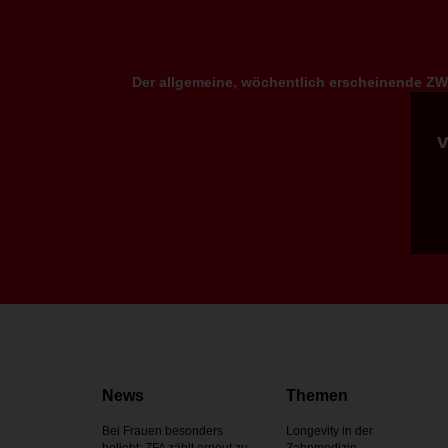
Der allgemeine, wöchentlich erscheinende ZWP
News
Themen
Bei Frauen besonders
Longevity in der