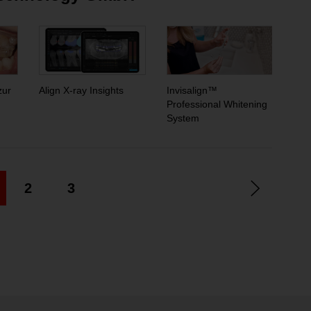
zur
Align X-ray Insights
Invisalign™
Inv
Professional Whitening
Sim
System
2
3