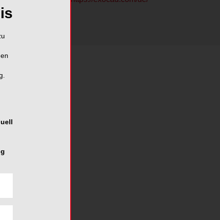
is
zu
hen
g.
uell
ng