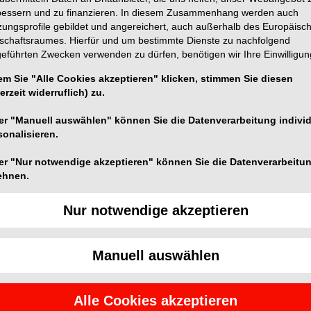
bessern und zu finanzieren. In diesem Zusammenhang werden auch
zungsprofile gebildet und angereichert, auch außerhalb des Europäisc
tschaftsraumes. Hierfür und um bestimmte Dienste zu nachfolgend
geführten Zwecken verwenden zu dürfen, benötigen wir Ihre Einwilligun
em Sie "Alle Cookies akzeptieren" klicken, stimmen Sie diesen
orbierbares chirurgisches Nahtmaterial synthetischen
erzeit widerruflich) zu.
opischer Ebene nach der Implantation und während
ewebsreaktion. ATRAMAT PDX bietet eine
er "Manuell auswählen" können Sie die Datenverarbeitung individ
sonalisieren.
he Zugbelastbarkeit. Somit gewährleistet ATRAMAT
eilungsperiode die entscheidende Unterstützung für
er "Nur notwendige akzeptieren" können Sie die Datenverarbeitu
ehnen.
hirurgischer Knoten und ein einfacher Knoten geknüpft
Nur notwendige akzeptieren
i Kreuzknoten mit zwei oder drei zusätzlichen
ns sollten 4 bis 5 mm lang sein.
Manuell auswählen
eite an atraumatischen, präzisionsgeschärften
e ausgezeichnete chirurgische Ergebnisse
Alle Cookies akzeptieren
eln sowie den verfügbaren Nadelformen entnehmen Sie