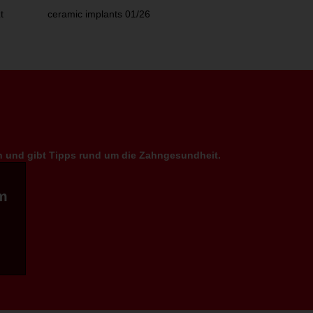
t
ceramic implants 01/26
en und gibt Tipps rund um die Zahngesundheit.
m