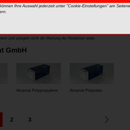
hüre sowie dem detaillierten Produktkatalog.
 können Ihre Auswahl jederzeit unter "Cookie-Einstellungen“ am Seiten
ern.
fahren, bei denen ein monofiles resorbierbares
esorptionszeit von 180-200 Tagen benötigt wird.
tern und spiegeln nicht die Meinung der Redaktion wider.
ht GmbH
Atramat Polypropylene
Atramat Polyester
Atr
2
3