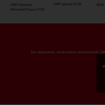
ZWP spezial 07/26
ZWP Zahnarzt
BDIZ 
Wirtschaft Praxis 07/26
Der allgemeine, wöchentlich erscheinende ZWP