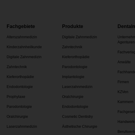
Fachgebiete
Produkte
Dental
Alterszahnmedizin
Digitale Zahnmedizin
Unternehm
Agenturen
Kinderzahnheilkunde
Zahntechnik
Fachverla
Digitale Zahnmedizin
Kieferorthopädie
Anwälte
Zahntechnik
Parodontologie
Fachhand
Kieferorthopädie
Implantologie
Firmen
Endodontologie
Laserzahnmedizin
KZVen
Prophylaxe
Oralchirurgie
Kammern
Parodontologie
Endodontologie
Fachgesel
Oralchirurgie
Cosmetic Dentistry
Handwerk
Laserzahnmedizin
Ästhetische Chirurgie
Berufsver