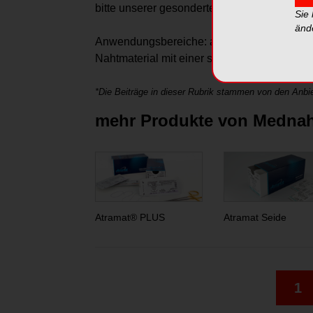
bitte unserer gesonderten Informationsbrosc
Sie
änd
Anwendungsbereiche: alle chirurgischen Ver
Nahtmaterial mit einer stark verlängerten R
*Die Beiträge in dieser Rubrik stammen von den Anbie
mehr Produkte von Medna
Atramat® PLUS
Atramat Seide
1