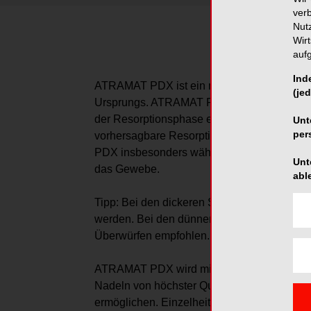
ver
Nut
Wir
auf
Ind
ATRAMAT PDX ist ein monofilamentäres, res
(jed
Ursprungs. ATRAMAT PDX zeigt auf mikrosk
der Resorptionsphase eine nur minimale G
Unt
per
vorhersagbare Resorptionsrate und eine ho
PDX insbesonders während der kritischen H
Unt
das Gewebe.
abl
Tipp: Bei den dickeren Stärken sollte ein c
werden. Bei den dünnen Stärken werden zwe
Überwürfen empfohlen. Die Enden des Knote
ATRAMAT PDX wird mit einer großen Bandbr
Nadeln von höchster Qualität angeboten, di
ermöglichen. Einzelheiten zu unseren Nad