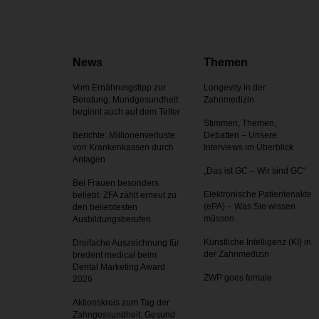
News
Themen
Vom Ernährungstipp zur
Longevity in der
Beratung: Mundgesundheit
Zahnmedizin
beginnt auch auf dem Teller
Stimmen, Themen,
Berichte: Millionenverluste
Debatten – Unsere
von Krankenkassen durch
Interviews im Überblick
Anlagen
„Das ist GC – Wir sind GC“
Bei Frauen besonders
Elektronische Patientenakte
beliebt: ZFA zählt erneut zu
(ePA) – Was Sie wissen
den beliebtesten
müssen
Ausbildungsberufen
Künstliche Intelligenz (KI) in
Dreifache Auszeichnung für
der Zahnmedizin
bredent medical beim
Dental Marketing Award
ZWP goes female
2026
Aktionskreis zum Tag der
Zahnges­sundheit: Gesund