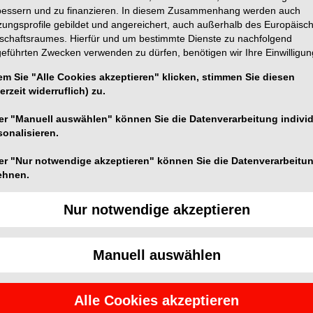
bessern und zu finanzieren. In diesem Zusammenhang werden auch
zungsprofile gebildet und angereichert, auch außerhalb des Europäisc
tschaftsraumes. Hierfür und um bestimmte Dienste zu nachfolgend
geführten Zwecken verwenden zu dürfen, benötigen wir Ihre Einwilligun
em Sie "Alle Cookies akzeptieren" klicken, stimmen Sie diesen
lochtenes, resorbierbares chirurgisches Nahtmaterial
erzeit widerruflich) zu.
 zeigt auf mikroskopischer Ebene nach der
er "Manuell auswählen" können Sie die Datenverarbeitung individ
 eine nur minimale Gewebsreaktion. ATRAMAT PGLA90
sonalisieren.
 und eine hohe, über dem USP Standard liegende
RAMAT PGLA90 insbesonders während der kritischen
er "Nur notwendige akzeptieren" können Sie die Datenverarbeitu
ützung für das Gewebe.
ehnen.
rialien wird ein Kreuzknoten mit zwei oder drei
Nur notwendige akzeptieren
en des Knotens sollten 2 bis 3 mm lang sein.
Manuell auswählen
dbreite an atraumatischen, präzisionsgeschärften
e ausgezeichnete chirurgische Ergebnisse
eln sowie den verfügbaren Nadelformen entnehmen Sie
Alle Cookies akzeptieren
hüre sowie dem detaillierten Produktkatalog.