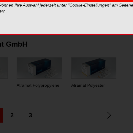
 können Ihre Auswahl jederzeit unter "Cookie-Einstellungen“ am Seiten
fahren, bei denen ein geflochtenes resorbierbares
ern.
56-70 Tagen benötigt wird.
tern und spiegeln nicht die Meinung der Redaktion wider.
ht GmbH
Atramat Polypropylene
Atramat Polyester
Atr
2
3