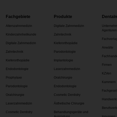
Fachgebiete
Produkte
Dental
Alterszahnmedizin
Digitale Zahnmedizin
Unternehm
Agenturen
Kinderzahnheilkunde
Zahntechnik
Fachverla
Digitale Zahnmedizin
Kieferorthopädie
Anwälte
Zahntechnik
Parodontologie
Fachhand
Kieferorthopädie
Implantologie
Firmen
Endodontologie
Laserzahnmedizin
KZVen
Prophylaxe
Oralchirurgie
Kammern
Parodontologie
Endodontologie
Fachgesel
Oralchirurgie
Cosmetic Dentistry
Handwerk
Laserzahnmedizin
Ästhetische Chirurgie
Berufsver
Cosmetic Dentistry
Behandlungsgeräte und
Ausrüstung
Innungen