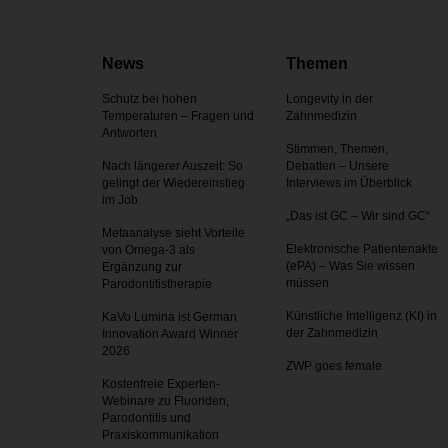
News
Themen
Schutz bei hohen
Longevity in der
Temperaturen – Fragen und
Zahnmedizin
Antworten
Stimmen, Themen,
Nach längerer Auszeit: So
Debatten – Unsere
gelingt der Wiedereinstieg
Interviews im Überblick
im Job
„Das ist GC – Wir sind GC“
Metaanalyse sieht Vorteile
Elektronische Patientenakte
von Omega-3 als
(ePA) – Was Sie wissen
Ergänzung zur
müssen
Parodontitistherapie
Künstliche Intelligenz (KI) in
KaVo Lumina ist German
der Zahnmedizin
Innovation Award Winner
2026
ZWP goes female
Kostenfreie Experten-
Webinare zu Fluoriden,
Parodontitis und
Praxiskommunikation