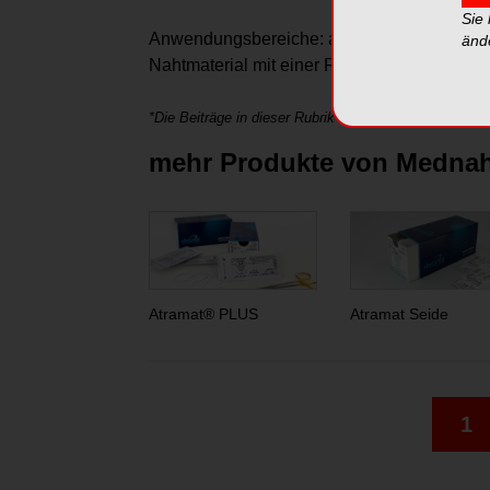
Sie
Anwendungsbereiche: alle chirurgischen Ver
änd
Nahtmaterial mit einer Resorptionszeit von 
*Die Beiträge in dieser Rubrik stammen von den Anbie
mehr Produkte von Medna
Atramat® PLUS
Atramat Seide
1