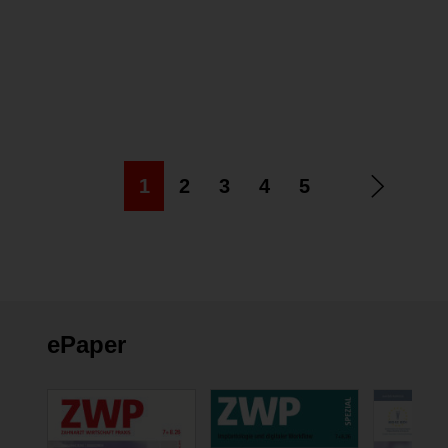
METASYS ECO Air
1
2
3
4
5
ePaper