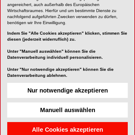
angereichert, auch außerhalb des Europäischen
Wirtschaftsraumes. Hierfür und um bestimmte Dienste zu
Zentraler Amalgamabscheider
nachfolgend aufgeführten Zwecken verwenden zu dürfen,
benötigen wir Ihre Einwilligung.
Indem Sie "Alle Cookies akzeptieren" klicken, stimmen Sie
diesen (jederzeit widerruflich) zu.
METASYS Medizintechnik GmbH
Florianistraße 3
Unter "Manuell auswählen" können Sie die
Datenverarbeitung individuell personalisieren.
6063 Rum bei Innsbruck, Österreich
Telefon:
0043-512-205420
Unter "Nur notwendige akzeptieren" können Sie die
Datenverarbeitung ablehnen.
Fax:
0043-512-205420 7
E-Mail:
info@metasys.com
Nur notwendige akzeptieren
Website:
http://www.metasys.com/
Manuell auswählen
Alle Cookies akzeptieren