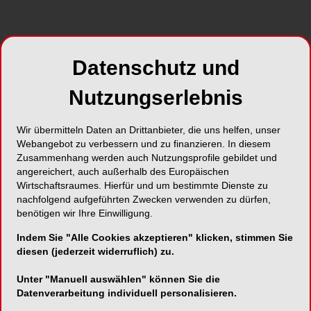
Schnelle Linderung bei ulzerierenden
Mundschleimhautläsionen
Datenschutz und
Nutzungserlebnis
SUNSTAR Deutschland GmbH
Wir übermitteln Daten an Drittanbieter, die uns helfen, unser
Aiterfeld 1
Webangebot zu verbessern und zu finanzieren. In diesem
79677 Schönau
Zusammenhang werden auch Nutzungsprofile gebildet und
angereichert, auch außerhalb des Europäischen
Telefon:
07673-885 10855
Wirtschaftsraumes. Hierfür und um bestimmte Dienste zu
Fax:
07673-885 10844
nachfolgend aufgeführten Zwecken verwenden zu dürfen,
benötigen wir Ihre Einwilligung.
E-Mail:
service@de.sunstar.com
Website:
Indem Sie "Alle Cookies akzeptieren" klicken, stimmen Sie
diesen (jederzeit widerruflich) zu.
https://professional.sunstargum.com/de/
Unter "Manuell auswählen" können Sie die
Datenverarbeitung individuell personalisieren.