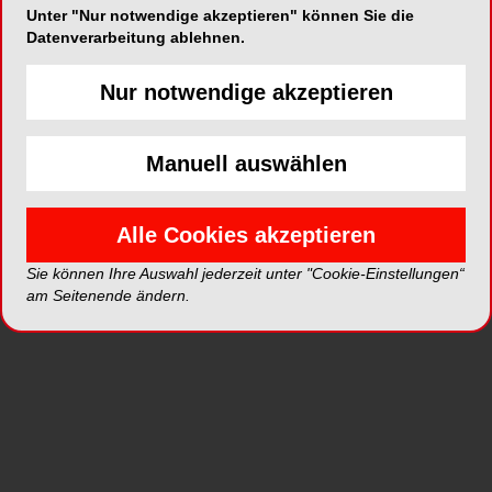
Unter "Nur notwendige akzeptieren" können Sie die
Datenverarbeitung ablehnen.
Sunstar, eines der führenden Unternehmen für
Nur notwendige akzeptieren
professionelle Mund- und Zahnpflegeprodukte,
bietet ab dem 1. September 2015 eine neue
Produktlinie an. Diese bietet eine wirksame
Manuell auswählen
Linderung bei ulzerierenden Läsionen im Mund
bereits von der ersten Anwendung an.
Alle Cookies akzeptieren
Sie können Ihre Auswahl jederzeit unter "Cookie-Einstellungen“
am Seitenende ändern.
Es wird angenommen, dass 20 % der
Bevölkerung im Laufe ihres Lebens an
ulzerierenden Schleimhautläsionen (Aphthen) im
Mund leiden. Je nach Altersgruppe wird eine
kumulative Prävalenz von 5 - 66% der
1
Bevölkerung erreicht.
Die Betroffenen sind in
ihrem täglichen Leben eingeschränkt, da die