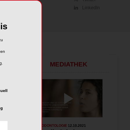
LinkedIn
is
zu
hen
MEDIATHEK
g.
uell
ng
PARODONTOLOGIE
12.10.2021
PARODONTOLO