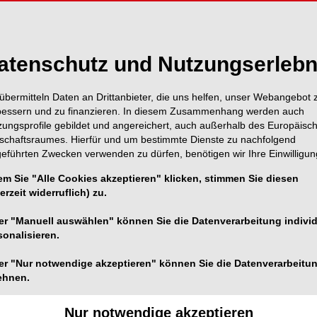
atenschutz und Nutzungserlebn
übermitteln Daten an Drittanbieter, die uns helfen, unser Webangebot 
bessern und zu finanzieren. In diesem Zusammenhang werden auch
zungsprofile gebildet und angereichert, auch außerhalb des Europäisc
tschaftsraumes. Hierfür und um bestimmte Dienste zu nachfolgend
ür eine ganzheitliche
geführten Zwecken verwenden zu dürfen, benötigen wir Ihre Einwilligun
em Sie "Alle Cookies akzeptieren" klicken, stimmen Sie diesen
erzeit widerruflich) zu.
SUNSTAR ist ein japanisches
er "Manuell auswählen" können Sie die Datenverarbeitung individ
sonalisieren.
Familienunternehmen, das seit 1932 weltweit
führend in der Entwicklung einzigartiger,
er "Nur notwendige akzeptieren" können Sie die Datenverarbeitu
hochqualitativer und professioneller Produkte
ehnen.
und Lösungen für die Mund- und Zahnpflege
ist. Mit seinen Marken wie GUM®, Butler® und
Nur notwendige akzeptieren