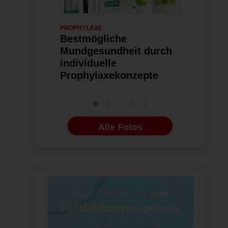
PROPHYLAXE
07.12.2021
IMPLANTOLOGI
Bestmögliche
Sunstar a
Mundgesundheit durch
individuelle
Prophylaxekonzepte
Alle Fotos