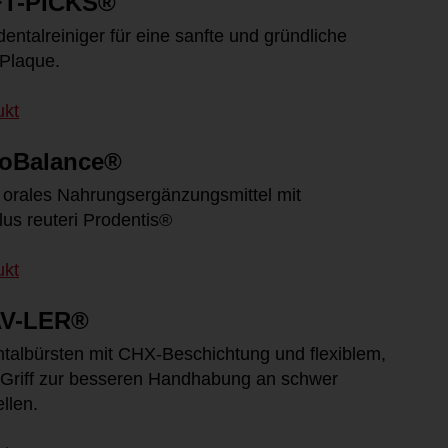
T-PICKS®
rdentalreiniger für eine sanfte und gründliche
 Plaque.
ukt
oBalance®
es orales Nahrungsergänzungsmittel mit
lus reuteri Prodentis®
ukt
V-LER®
entalbürsten mit CHX-Beschichtung und flexiblem,
Griff zur besseren Handhabung an schwer
llen.