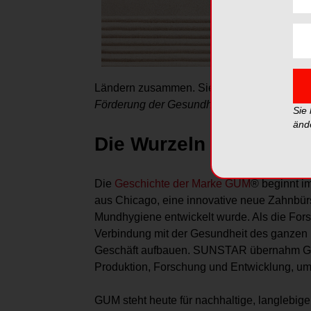
Ländern zusammen. Sie alle verfolgen die
Förderung der Gesundheit und der Verbesse
Sie
änd
Die Wurzeln von SUN
Die
Geschichte der Marke GUM
® beginnt im
aus Chicago, eine innovative neue Zahnbürst
Mundhygiene entwickelt wurde. Als die Fors
Verbindung mit der Gesundheit des ganzen Kö
Geschäft aufbauen. SUNSTAR übernahm GUM
Produktion, Forschung und Entwicklung, u
GUM steht heute für nachhaltige, langlebige