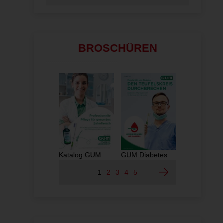
BROSCHÜREN
GUM
PerioBalanc
Katalog GUM
GUM Diabetes
1
2
3
4
5