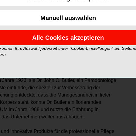
Ora2® zählt es zu den 10 weltweit führenden
Unternehmen im Bereich der präventiven
Prophylaxe und Therapie.
Manuell auswählen
Über 4.000 Mitarbeiter arbeiten in mehr als 20
Alle Cookies akzeptieren
 SUNSTAR-Philosophie:
„Stetiger Einsatz für die
rung der Lebensqualität der Menschen weltweit.“
 können Ihre Auswahl jederzeit unter "Cookie-Einstellungen“ am Seiten
ern.
STAR GUM
®
 Jahre 1923, als Dr. John O. Butler, ein Parodontologe
e einführte, die speziell zur Verbesserung der
chung entdeckte, dass die Mundgesundheit in tiefer
rpers steht, konnte Dr. Butler ein florierendes
 im Jahre 1988 und nutzte die Erfahrung in
m das Unternehmen weiter auszubauen.
 und innovative Produkte für die professionelle Pflege