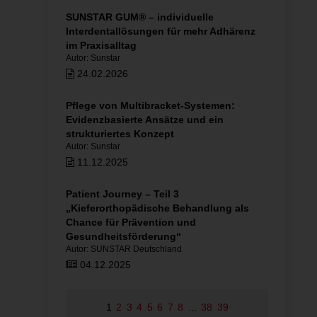
SUNSTAR GUM® – individuelle
Interdentallösungen für mehr Adhärenz
im Praxisalltag
Autor: Sunstar
24.02.2026
Pflege von Multibracket-Systemen:
Evidenz­basierte Ansätze und ein
strukturiertes Konzept
Autor: Sunstar
11.12.2025
Patient Journey – Teil 3
„Kieferorthopädische Behandlung als
Chance für Prävention und
Gesundheitsförderung“
Autor: SUNSTAR Deutschland
04.12.2025
1
2
3
4
5
6
7
8
...
38
39