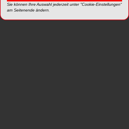
Sie können Ihre Auswahl jederzeit unter "Cookie-Einstellungen“
Präzise und korrekte Registrierung
am Seitenende ändern.
Sehr schnelle Aushärtung
Sehr geringer Schrumpf
Leicht zu beschneiden, nicht brüchig
Ideale Konsistenz
mehr Informationen
*Die Beiträge in dieser Rubrik stammen von den Anbietern
und spiegeln nicht die Meinung der Redaktion wider.
mehr Produkte von Harvard
Dental International GmbH