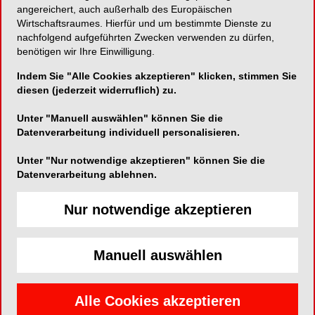
angereichert, auch außerhalb des Europäischen
Wirtschaftsraumes. Hierfür und um bestimmte Dienste zu
Bissregistriermaterial auf Basis von A-Silikonen
nachfolgend aufgeführten Zwecken verwenden zu dürfen,
benötigen wir Ihre Einwilligung.
Indem Sie "Alle Cookies akzeptieren" klicken, stimmen Sie
diesen (jederzeit widerruflich) zu.
Harvard Dental International GmbH
Margaretenstraße 2-4
Unter "Manuell auswählen" können Sie die
Datenverarbeitung individuell personalisieren.
15366 Hoppegarten
Telefon:
030-99289780
Unter "Nur notwendige akzeptieren" können Sie die
Datenverarbeitung ablehnen.
Fax:
030-992897819
E-Mail:
Nur notwendige akzeptieren
Manuell auswählen
Eigenschaften und Vorteile
Alle Cookies akzeptieren