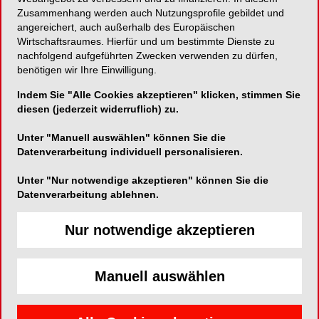
permanent
Zusammenhang werden auch Nutzungsprofile gebildet und
angereichert, auch außerhalb des Europäischen
Wirtschaftsraumes. Hierfür und um bestimmte Dienste zu
Zur langzeitprovisorischen Befestigung
nachfolgend aufgeführten Zwecken verwenden zu dürfen,
implantatgetragener Kronen und Brücken
benötigen wir Ihre Einwilligung.
Indem Sie "Alle Cookies akzeptieren" klicken, stimmen Sie
diesen (jederzeit widerruflich) zu.
Harvard Dental International GmbH
Unter "Manuell auswählen" können Sie die
Datenverarbeitung individuell personalisieren.
Margaretenstraße 2-4
15366 Hoppegarten
Unter "Nur notwendige akzeptieren" können Sie die
Datenverarbeitung ablehnen.
Telefon:
030-99289780
Fax:
030-992897819
Nur notwendige akzeptieren
E-Mail:
Manuell auswählen