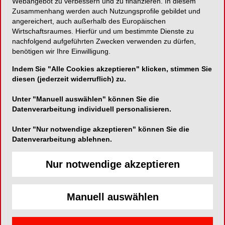
Webangebot zu verbessern und zu finanzieren. In diesem
Zusammenhang werden auch Nutzungsprofile gebildet und
Anorganischer Rinderknochenersatz
angereichert, auch außerhalb des Europäischen
Wirtschaftsraumes. Hierfür und um bestimmte Dienste zu
nachfolgend aufgeführten Zwecken verwenden zu dürfen,
benötigen wir Ihre Einwilligung.
SigmaGraft Biomaterials
Indem Sie "Alle Cookies akzeptieren" klicken, stimmen Sie
diesen (jederzeit widerruflich) zu.
575 Sally Place Fullerton CA
92831, USA
Unter "Manuell auswählen" können Sie die
Datenverarbeitung individuell personalisieren.
Telefon:
(714)525-0114
Fax:
Unter "Nur notwendige akzeptieren" können Sie die
Datenverarbeitung ablehnen.
E-Mail:
info@sigmagraft.com
Nur notwendige akzeptieren
Manuell auswählen
InterOss® ist ein natürliches Hydroxylapatit-
Knochentransplantationsmaterial aus