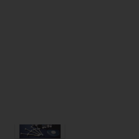
Aufl ösungsrate zu manipulieren: Je größer die
Mikro porosität, desto größer die Abbaurate.
Durch die Porenstruktur und das miteinander
verbundene Porensystem von InterOss® kann
das Transplantatmaterial als Orientierung für
Körperfl üssigkeiten, Wachstumsfaktoren,
Blutgefäße, Knochenmark und Knochenzellen
fungieren.
*Die Beiträge in dieser Rubrik stammen von den Anbietern
und spiegeln nicht die Meinung der Redaktion wider.
mehr Produkte von SigmaGraft
Biomaterials