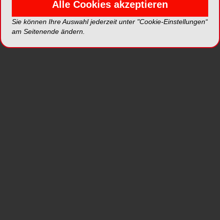
Alle Cookies akzeptieren
australischem Rinderknochen (BSE-frei). Dieses
Sie können Ihre Auswahl jederzeit unter "Cookie-Einstellungen“
hochgereinigte osteokonduktive Material wird
am Seitenende ändern.
durch einen mehrstufi gen Reinigungs prozess
aus natürlichem Knochen hergestellt. Aufgrund
seines natürlichen Ursprungs ist InterOss®
chemisch und strukturell mit mineralisiertem
menschlichen Knochen (nanokristallinem natür
lichen Apatit) vergleichbar. InterOss® ist in
Granulatform in einem spritzenähnlichen
Applikator erhältlich.
Es wird steril geliefert und ist für den ein maligen
Gebrauch bestimmt. Das Vorhandensein einer
makroporösen Struktur begünstigt das
Einwachsen von Zellen, während die Mikroporen
das Eindringen von Körperfl üssigkeiten in das
Implantat ermöglichen. Die Mikroporosität kann
auch eingesetzt werden, um die Resorptionsund