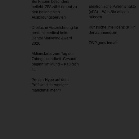
Bei Frauen besonders
Elektronische Patientenakte
beliebt: ZFA zählt erneut zu
(ePA) – Was Sie wissen
den beliebtesten
müssen
Ausbildungsberufen
Künstliche Intelligenz (KI) in
Dreifache Auszeichnung für
der Zahnmedizin
bredent medical beim
Dental Marketing Award
ZWP goes female
2026
Aktionskreis zum Tag der
Zahnges­sundheit: Gesund
beginnt im Mund – Kau dich
fit!
Protein-Hype auf dem
Prüfstand: Ist weniger
manchmal mehr?