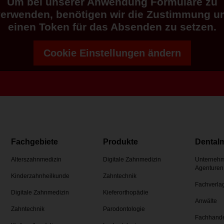
Um bei unserer Anwendung Formulare zu
verwenden, benötigen wir die Zustimmung u
einen Token für das Absenden zu setzen.
Cookie Einstellungen ändern
Fachgebiete
Produkte
Dental
Alterszahnmedizin
Digitale Zahnmedizin
Unternehm
Agenturen
Kinderzahnheilkunde
Zahntechnik
Fachverla
Digitale Zahnmedizin
Kieferorthopädie
Anwälte
Zahntechnik
Parodontologie
Fachhand