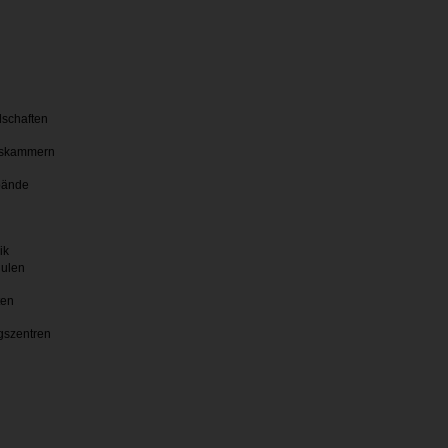
lschaften
skammern
bände
ik
hulen
ten
gszentren