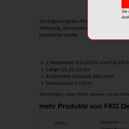
Sie
änd
Zur Ergänzung des iRace Sets stehen zwei seh
Verfügung. Sie erlauben die Behandlung sch
kalzifizierte Kanäle.
2 Instrumente: R1a 20/.02 und R1b 25/.0
Länge: 21, 25, 31 mm
Empfohlene Drehzahl: 600 U/min
Drehmoment: 1.5 Ncm
*Die Beiträge in dieser Rubrik stammen von den Anbie
mehr Produkte von FKG De