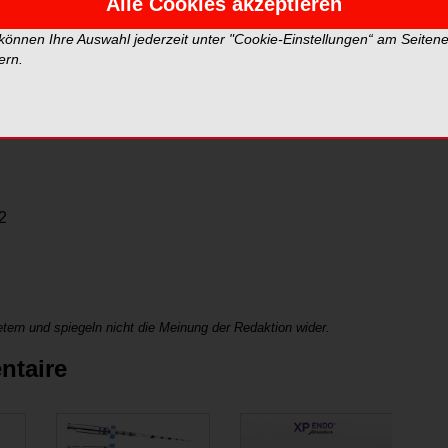
Alle Cookies akzeptieren
 können Ihre Auswahl jederzeit unter "Cookie-Einstellungen“ am Seiten
ern.
r flexible Instrumente (mit Konizität .02) zur
wierigerer Fälle – stark gekrümmte, enge oder
2
tern und spiegeln nicht die Meinung der Redaktion wider.
ntaire