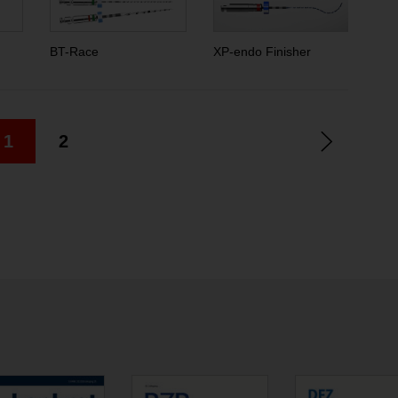
BT-Race
XP-endo Finisher
XP-
1
2