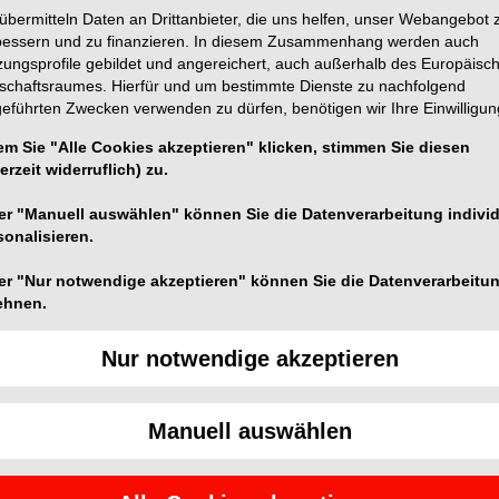
übermitteln Daten an Drittanbieter, die uns helfen, unser Webangebot 
bessern und zu finanzieren. In diesem Zusammenhang werden auch
zungsprofile gebildet und angereichert, auch außerhalb des Europäisc
tschaftsraumes. Hierfür und um bestimmte Dienste zu nachfolgend
geführten Zwecken verwenden zu dürfen, benötigen wir Ihre Einwilligun
 werden nur drei rotierende Instrumente benötigt, um
em Sie "Alle Cookies akzeptieren" klicken, stimmen Sie diesen
e, leicht gekrümmte oder weite Kanäle.) Die iRace-
erzeit widerruflich) zu.
bis zu einem Durchmesser ISO 30/.04. Sie ist sehr
er "Manuell auswählen" können Sie die Datenverarbeitung individ
nden, bei deutlichem Zeitgewinn.
sonalisieren.
 R3 30/.04
er "Nur notwendige akzeptieren" können Sie die Datenverarbeitu
ehnen.
Nur notwendige akzeptieren
Manuell auswählen