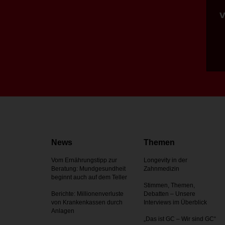
News
Themen
Vom Ernährungstipp zur
Longevity in der
Beratung: Mundgesundheit
Zahnmedizin
beginnt auch auf dem Teller
Stimmen, Themen,
Berichte: Millionenverluste
Debatten – Unsere
von Krankenkassen durch
Interviews im Überblick
Anlagen
„Das ist GC – Wir sind GC“