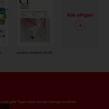
Alle ePaper
t
ceramic implants 01/26
en und gibt Tipps rund um die Zahngesundheit.