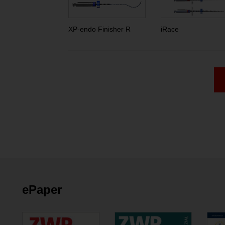
XP-endo Finisher R
iRace
ePaper