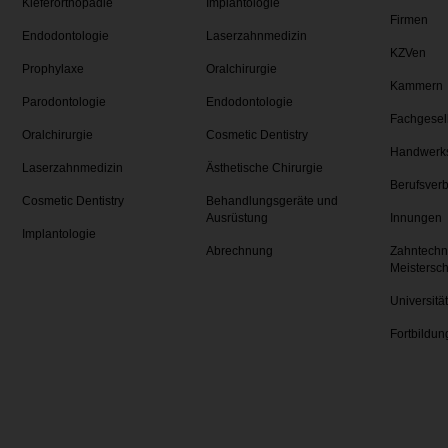
Kieferorthopädie
Implantologie
Firmen
Endodontologie
Laserzahnmedizin
KZVen
Prophylaxe
Oralchirurgie
Kammern
Parodontologie
Endodontologie
Fachgesel
Oralchirurgie
Cosmetic Dentistry
Handwerk
Laserzahnmedizin
Ästhetische Chirurgie
Berufsver
Cosmetic Dentistry
Behandlungsgeräte und
Ausrüstung
Innungen
Implantologie
Abrechnung
Zahntechn
Meistersc
Universitä
Fortbildun