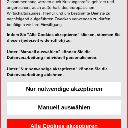
Zusammenhang werden auch Nutzungsprofile gebildet und
angereichert, auch außerhalb des Europäischen
Wirtschaftsraumes. Hierfür und um bestimmte Dienste zu
nachfolgend aufgeführten Zwecken verwenden zu dürfen,
benötigen wir Ihre Einwilligung.
edelweiss dentistry products GmbH
Indem Sie "Alle Cookies akzeptieren" klicken, stimmen Sie
Dammstraße 68
diesen (jederzeit widerruflich) zu.
6922 Wolfurt
Unter "Manuell auswählen" können Sie die
Telefon:
+43 (0)5574 62 890-10
Datenverarbeitung individuell personalisieren.
Fax:
+43 (0)5574 62 890-5
Unter "Nur notwendige akzeptieren" können Sie die
E-Mail:
Datenverarbeitung ablehnen.
Nur notwendige akzeptieren
Manuell auswählen
edelweiss Nano-Hybrid Composite ist ein
lichthärtendes, röntgenopakes, hochgefülltes
Alle Cookies akzeptieren
Nano-Hybrid-Komposit-Füllungsmaterial für