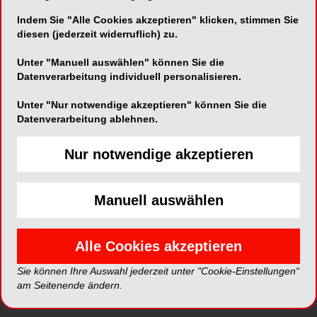
Indem Sie "Alle Cookies akzeptieren" klicken, stimmen Sie
diesen (jederzeit widerruflich) zu.
Telefon:
+43 (0)5574 62 890-10
Unter "Manuell auswählen" können Sie die
Fax:
+43 (0)5574 62 890-5
Datenverarbeitung individuell personalisieren.
Unter "Nur notwendige akzeptieren" können Sie die
Datenverarbeitung ablehnen.
Nur notwendige akzeptieren
*Die Beiträge in dieser Rubrik stammen von den Anbietern und
spiegeln nicht die Meinung der Redaktion wider.
Manuell auswählen
Alle Cookies akzeptieren
Sie können Ihre Auswahl jederzeit unter "Cookie-Einstellungen“
am Seitenende ändern.
ePaper