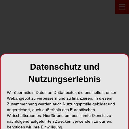
PROFIL*
Datenschutz und
edelweiss dentistry products
GmbH
Nutzungserlebnis
Dammstraße 68
Wir übermitteln Daten an Drittanbieter, die uns helfen, unser
Webangebot zu verbessern und zu finanzieren. In diesem
6922 Wolfurt
Zusammenhang werden auch Nutzungsprofile gebildet und
angereichert, auch außerhalb des Europäischen
Wirtschaftsraumes. Hierfür und um bestimmte Dienste zu
Karte
nachfolgend aufgeführten Zwecken verwenden zu dürfen,
benötigen wir Ihre Einwilligung.