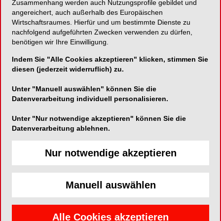
Zusammenhang werden auch Nutzungsprofile gebildet und
angereichert, auch außerhalb des Europäischen
Vielseitige Behandlungsmöglichkeiten auf
Wirtschaftsraumes. Hierfür und um bestimmte Dienste zu
nachfolgend aufgeführten Zwecken verwenden zu dürfen,
Knochenniveau selbst in kompromierten
benötigen wir Ihre Einwilligung.
Indikationsbereichen
Indem Sie "Alle Cookies akzeptieren" klicken, stimmen Sie
diesen (jederzeit widerruflich) zu.
Unter "Manuell auswählen" können Sie die
TRI Dental Implants Int. AG
Datenverarbeitung individuell personalisieren.
Bösch 80A
Unter "Nur notwendige akzeptieren" können Sie die
CH-6331 Hünenberg
Datenverarbeitung ablehnen.
Telefon:
+41 32 510 1603
Nur notwendige akzeptieren
Fax:
+41 32 510 1601
E-Mail:
info@tri-implants.swiss
Website:
http://www.tri-implants.swiss
Manuell auswählen
Alle Cookies akzeptieren