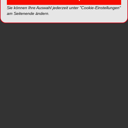
Sie können Ihre Auswahl jederzeit unter "Cookie-Einstellungen“
am Seitenende ändern.
®
Das TRI
-Narrow Implantat wird mit dem
enossalen Durchmesser von Ø3.3mm und einer
internen Friction-Fit Verbindung mit Ø3.2mm
Durchmesser angeboten. Aufgrund dieser
Dimensionen können die
Behandlungsmöglichkeiten gerade bei engen
oder kompromittierten Indikationen im vorderen
Unterkiefer massgeblich mit einem zweiteiligen
®
Implantatsystem erweitert werden. Das TRI
-
®
Narrow Implantat kann ebenfalls mit dem TRI
-
Vent Chirurgiekit gesetzt werden.
*Die Beiträge in dieser Rubrik stammen von den Anbietern
und spiegeln nicht die Meinung der Redaktion wider.
mehr Produkte von TRI Dental