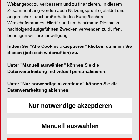
Webangebot zu verbessern und zu finanzieren. In diesem
Zusammenhang werden auch Nutzungsprofile gebildet und
THINK PINK!
angereichert, auch außerhalb des Europäischen
Wirtschaftsraumes. Hierfür und um bestimmte Dienste zu
nachfolgend aufgeführten Zwecken verwenden zu dürfen,
benötigen wir Ihre Einwilligung.
TRI Dental Implants Int. AG
Indem Sie "Alle Cookies akzeptieren" klicken, stimmen Sie
Bösch 80A
diesen (jederzeit widerruflich) zu.
CH-6331 Hünenberg
Unter "Manuell auswählen" können Sie die
Telefon:
+41 32 510 1603
Datenverarbeitung individuell personalisieren.
Fax:
+41 32 510 1601
Unter "Nur notwendige akzeptieren" können Sie die
E-Mail:
info@tri-implants.swiss
Datenverarbeitung ablehnen.
Website:
http://www.tri-implants.swiss
Nur notwendige akzeptieren
Manuell auswählen