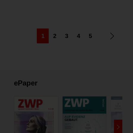
Abdruckpfosten
1
2
3
4
5
ePaper