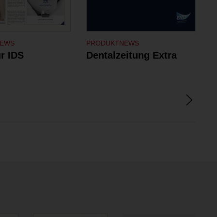
NEWS
PRODUKTNEWS
P
r IDS
Dentalzeitung Extra
t
G