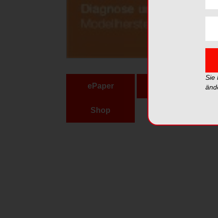
Sie
ePaper
PDF
änd
Shop