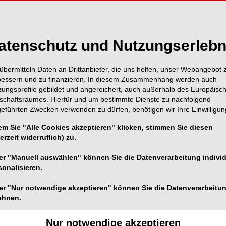
Inhalt
Alle A
atenschutz und Nutzungserlebn
übermitteln Daten an Drittanbieter, die uns helfen, unser Webangebot 
Titel
Seite 1
bessern und zu finanzieren. In diesem Zusammenhang werden auch
zungsprofile gebildet und angereichert, auch außerhalb des Europäisc
Editorial
tschaftsraumes. Hierfür und um bestimmte Dienste zu nachfolgend
Seite 3
geführten Zwecken verwenden zu dürfen, benötigen wir Ihre Einwilligun
em Sie "Alle Cookies akzeptieren" klicken, stimmen Sie diesen
Inhalt
Seite 4
erzeit widerruflich) zu.
er "Manuell auswählen" können Sie die Datenverarbeitung individ
Aktuelles
Seite 6
sonalisieren.
Aktuelles
er "Nur notwendige akzeptieren" können Sie die Datenverarbeitu
Seite 10
ehnen.
Besendahl
Nur notwendige akzeptieren
Seite 12