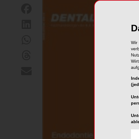
D
Wir 
ver
Nut
Wir
auf
Ind
(jed
Unt
per
Unt
abl