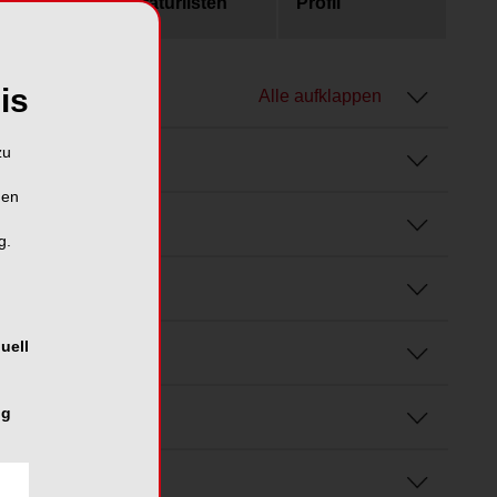
usgaben
Literaturlisten
Profil
is
Alle aufklappen
zu
hen
g.
uell
ng