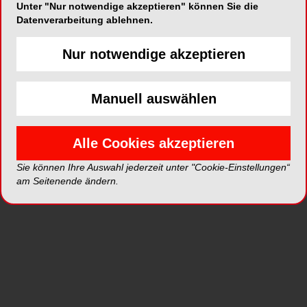
Unter "Nur notwendige akzeptieren" können Sie die
Datenverarbeitung ablehnen.
ePaper
PDF
Nur notwendige akzeptieren
Shop
Manuell auswählen
Alle Cookies akzeptieren
Sie können Ihre Auswahl jederzeit unter "Cookie-Einstellungen“
Inhalt
Alle
Literaturlisten
Profil
am Seitenende ändern.
Ausgaben
Alle aufklappen