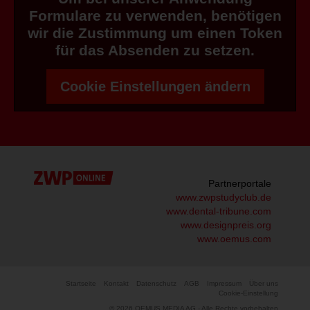
Formulare zu verwenden, benötigen
wir die Zustimmung um einen Token
für das Absenden zu setzen.
Cookie Einstellungen ändern
Partnerportale
www.zwpstudyclub.de
www.dental-tribune.com
www.designpreis.org
www.oemus.com
Startseite
Kontakt
Datenschutz
AGB
Impressum
Über uns
Cookie-Einstellung
© 2026 OEMUS MEDIA AG - Alle Rechte vorbehalten