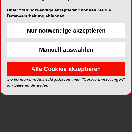
Unter "Nur notwendige akzeptieren" können Sie die
Datenverarbeitung ablehnen.
ePaper
PDF
Nur notwendige akzeptieren
Shop
Manuell auswählen
Alle Cookies akzeptieren
Inhalt
Alle
Literaturlisten
Profil
Sie können Ihre Auswahl jederzeit unter "Cookie-Einstellungen“
am Seitenende ändern.
Ausgaben
Alle aufklappen