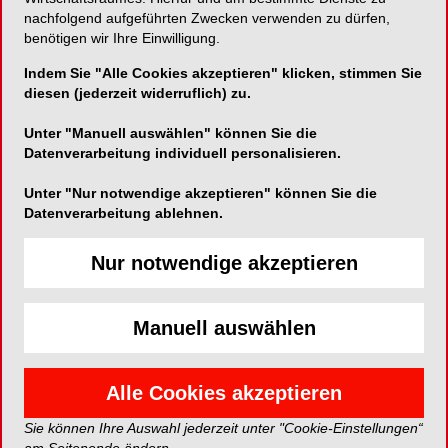
nachfolgend aufgeführten Zwecken verwenden zu dürfen,
benötigen wir Ihre Einwilligung.
Telefon:
00800-48 37 43 39
Indem Sie "Alle Cookies akzeptieren" klicken, stimmen Sie
Fax:
00800-48 37 43 40
diesen (jederzeit widerruflich) zu.
E-Mail:
info@hufriedy.eu
Unter "Manuell auswählen" können Sie die
Datenverarbeitung individuell personalisieren.
Unter "Nur notwendige akzeptieren" können Sie die
Datenverarbeitung ablehnen.
PRODUKTE
Nur notwendige akzeptieren
Manuell auswählen
Alle Cookies akzeptieren
Sie können Ihre Auswahl jederzeit unter "Cookie-Einstellungen“