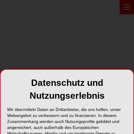
PROFIL*
Hu-Friedy Mfg. Co., LLC. –
European Headquarters
Datenschutz und
Nutzungserlebnis
Lyoner Strasse 9
60528 Frankfurt am Main
Wir übermitteln Daten an Drittanbieter, die uns helfen, unser
Webangebot zu verbessern und zu finanzieren. In diesem
Karte
Zusammenhang werden auch Nutzungsprofile gebildet und
angereichert, auch außerhalb des Europäischen
Wirtschaftsraumes. Hierfür und um bestimmte Dienste zu