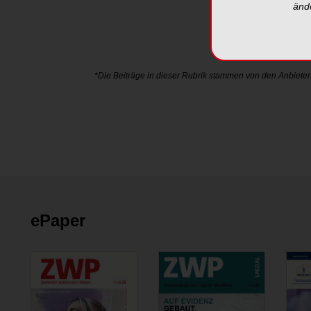
änd
*Die Beiträge in dieser Rubrik stammen von den Anbieter
ePaper