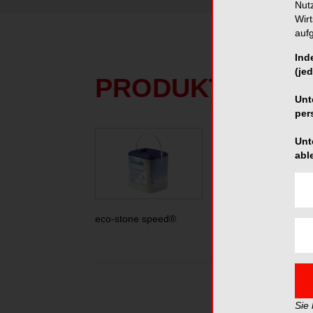
Nut
Wir
auf
Ind
(jed
PRODUKTE
Unt
per
Unt
abl
eco-stone speed®
picodent KFO-stone
Sie