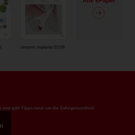
Alle ePaper
t
ceramic implants 01/26
en und gibt Tipps rund um die Zahngesundheit.
m