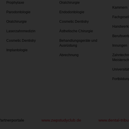
Prophylaxe
Oralchirurgie
Kammern
Parodontologie
Endodontologie
Fachgesel
Oralchirurgie
Cosmetic Dentistry
Handwerk
Laserzahnmedizin
Ästhetische Chirurgie
Berufsver
Cosmetic Dentistry
Behandlungsgeräte und
Ausrüstung
Innungen
Implantologie
Abrechnung
Zahntechn
Meistersc
Universitä
Fortbildun
artnerportale
www.zwpstudyclub.de
www.dental-trib