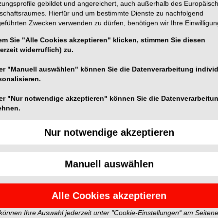
zungsprofile gebildet und angereichert, auch außerhalb des Europäisc
tschaftsraumes. Hierfür und um bestimmte Dienste zu nachfolgend
geführten Zwecken verwenden zu dürfen, benötigen wir Ihre Einwilligun
em Sie "Alle Cookies akzeptieren" klicken, stimmen Sie diesen
erzeit widerruflich) zu.
er "Manuell auswählen" können Sie die Datenverarbeitung individ
sonalisieren.
er "Nur notwendige akzeptieren" können Sie die Datenverarbeitu
ehnen.
Nur notwendige akzeptieren
quadro-rock plus
Majesthetik-Gingiva
Des
scan
Set
Manuell auswählen
Alle Cookies akzeptieren
1
2
 können Ihre Auswahl jederzeit unter "Cookie-Einstellungen“ am Seiten