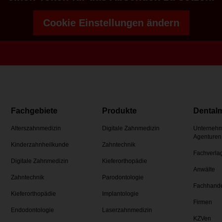
Cookie Einstellungen ändern
Fachgebiete
Produkte
Dental
Alterszahnmedizin
Digitale Zahnmedizin
Unternehm
Agenturen
Kinderzahnheilkunde
Zahntechnik
Fachverla
Digitale Zahnmedizin
Kieferorthopädie
Anwälte
Zahntechnik
Parodontologie
Fachhand
Kieferorthopädie
Implantologie
Firmen
Endodontologie
Laserzahnmedizin
KZVen