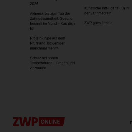
2026
Künstliche Intelligenz (KI) in
der Zahnmedizin
Aktionskreis zum Tag der
Zahnges­sundheit: Gesund
ZWP goes female
beginnt im Mund – Kau dich
fit!
Protein-Hype auf dem
Prüfstand: Ist weniger
manchmal mehr?
Schutz bei hohen
Temperaturen – Fragen und
Antworten
P