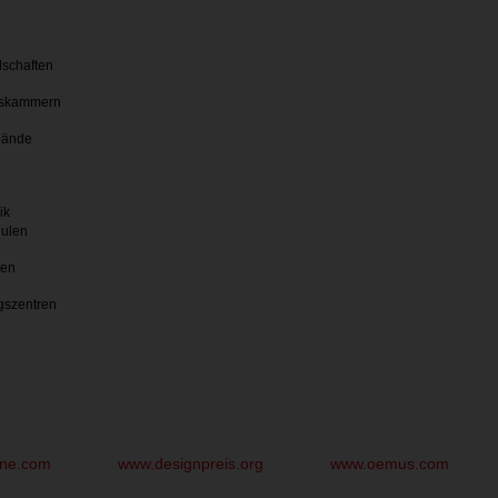
lschaften
skammern
bände
ik
hulen
ten
gszentren
une.com
www.designpreis.org
www.oemus.com