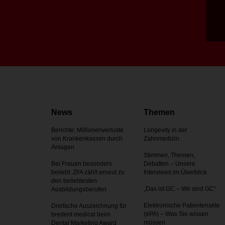
News
Themen
Berichte: Millionenverluste
Longevity in der
von Krankenkassen durch
Zahnmedizin
Anlagen
Stimmen, Themen,
Bei Frauen besonders
Debatten – Unsere
beliebt: ZFA zählt erneut zu
Interviews im Überblick
den beliebtesten
„Das ist GC – Wir sind GC“
Ausbildungsberufen
Elektronische Patientenakte
Dreifache Auszeichnung für
(ePA) – Was Sie wissen
bredent medical beim
müssen
Dental Marketing Award