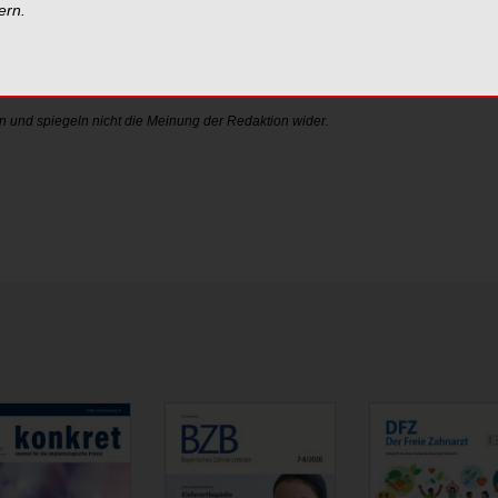
ern.
n und spiegeln nicht die Meinung der Redaktion wider.