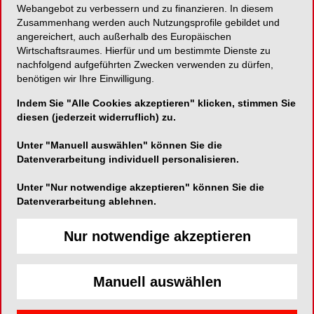
Webangebot zu verbessern und zu finanzieren. In diesem
Zusammenhang werden auch Nutzungsprofile gebildet und
Erweiterte Majesthetik-Linie ermöglicht hohe
angereichert, auch außerhalb des Europäischen
Detailtreue!
Wirtschaftsraumes. Hierfür und um bestimmte Dienste zu
nachfolgend aufgeführten Zwecken verwenden zu dürfen,
benötigen wir Ihre Einwilligung.
Indem Sie "Alle Cookies akzeptieren" klicken, stimmen Sie
picodent Dental-Produktions- und Vertriebs-
diesen (jederzeit widerruflich) zu.
GmbH
Unter "Manuell auswählen" können Sie die
Lüdenscheider Straße 24-26
Datenverarbeitung individuell personalisieren.
51688 Wipperfürth
Unter "Nur notwendige akzeptieren" können Sie die
Telefon:
02267-65800
Datenverarbeitung ablehnen.
Fax:
02267-658030
Nur notwendige akzeptieren
E-Mail:
Manuell auswählen