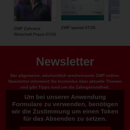
ZWP spezial 07/26
ZWP Zahnarzt
Wirtschaft Praxis 07/26
Newsletter
Der allgemeine, wöchentlich erscheinende ZWP online-
Newsletter informiert Sie kostenlos über aktuelle Themen
und gibt Tipps rund um die Zahngesundheit.
Um bei unserer Anwendung
Formulare zu verwenden, benötigen
wir die Zustimmung um einen Token
für das Absenden zu setzen.