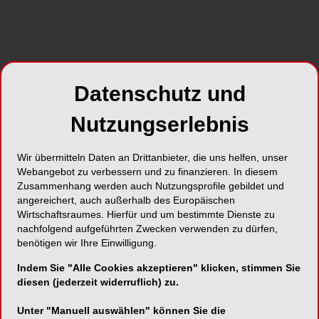
Parodontologie
Zahnärztliche Praxisgemeinschaft
Adolf-Flecken-Str. 10
41460 Neuss
Datenschutz und
Deutschland
Nutzungserlebnis
Telefon:
(0 21 31) 15 11 7 - 0
Fax:
15 11 7 - 20
Wir übermitteln Daten an Drittanbieter, die uns helfen, unser
Webangebot zu verbessern und zu finanzieren. In diesem
Website:
http://www.dr-koehrer.com/
Zusammenhang werden auch Nutzungsprofile gebildet und
angereichert, auch außerhalb des Europäischen
Wirtschaftsraumes. Hierfür und um bestimmte Dienste zu
nachfolgend aufgeführten Zwecken verwenden zu dürfen,
benötigen wir Ihre Einwilligung.
SHARE
Indem Sie "Alle Cookies akzeptieren" klicken, stimmen Sie
diesen (jederzeit widerruflich) zu.
Kurzvita
Unter "Manuell auswählen" können Sie die
Vita anzeigen