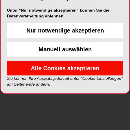
Unter "Nur notwendige akzeptieren" können Sie die
Datenverarbeitung ablehnen.
ePaper
PDF
Nur notwendige akzeptieren
Shop
Manuell auswählen
Alle Cookies akzeptieren
Sie können Ihre Auswahl jederzeit unter "Cookie-Einstellungen“
am Seitenende ändern.
Inhalt
Alle
Literaturlisten
Profil
Ausgaben