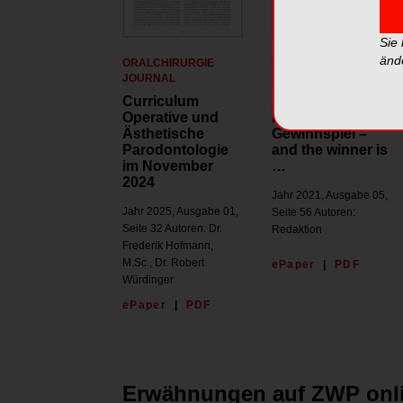
Sie
änd
ORALCHIRURGIE
IMPLANTOLOGIE
JOURNAL
JOURNAL
Curriculum
Augmented
Operative und
Reality
Ästhetische
Gewinnspiel –
Parodontologie
and the winner is
im November
…
2024
Jahr 2021, Ausgabe 05,
Jahr 2025, Ausgabe 01,
Seite 56 Autoren:
Seite 32 Autoren: Dr.
Redaktion
Frederik Hofmann,
M.Sc., Dr. Robert
ePaper
|
PDF
Würdinger
ePaper
|
PDF
Erwähnungen auf ZWP onl