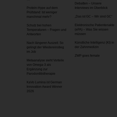
Debatten – Unsere
Protein-Hype auf dem
Interviews im Überblick
Prüfstand: Ist weniger
„Das ist GC – Wir sind GC“
manchmal mehr?
Elektronische Patientenakte
Schutz bei hohen
(ePA) – Was Sie wissen
Temperaturen – Fragen und
müssen
Antworten
Künstliche Intelligenz (KI) in
Nach längerer Auszeit: So
der Zahnmedizin
gelingt der Wiedereinstieg
im Job
ZWP goes female
Metaanalyse sieht Vorteile
von Omega-3 als
Ergänzung zur
Parodontitistherapie
KaVo Lumina ist German
Innovation Award Winner
2026