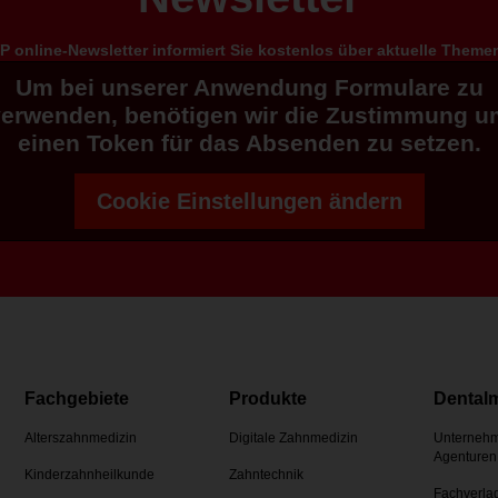
 online-Newsletter informiert Sie kostenlos über aktuelle Them
Um bei unserer Anwendung Formulare zu
verwenden, benötigen wir die Zustimmung u
einen Token für das Absenden zu setzen.
Cookie Einstellungen ändern
Fachgebiete
Produkte
Dental
Alterszahnmedizin
Digitale Zahnmedizin
Unternehm
Agenturen
Kinderzahnheilkunde
Zahntechnik
Fachverla