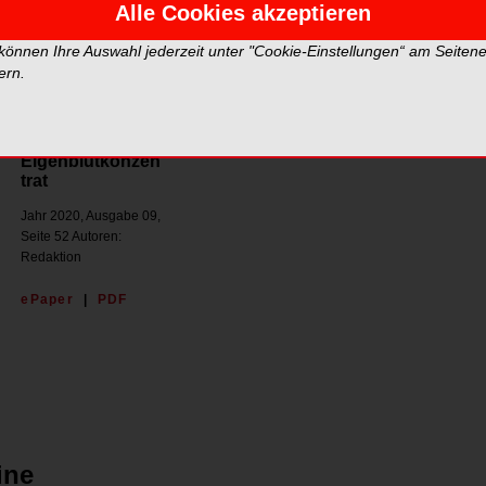
Alle Cookies akzeptieren
 können Ihre Auswahl jederzeit unter "Cookie-Einstellungen“ am Seiten
ern.
IMPLANTOLOGIE
JOURNAL
Biologisierung
mit
Eigenblutkonzen
trat
Jahr 2020, Ausgabe 09,
Seite 52 Autoren:
Redaktion
ePaper
|
PDF
ine