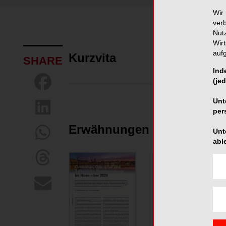
Wir 
ver
Nut
Wir
auf
Kurzvita
SHARE
Ind
(jed
Unt
per
Erwähnungen in Publikati
Unt
abl