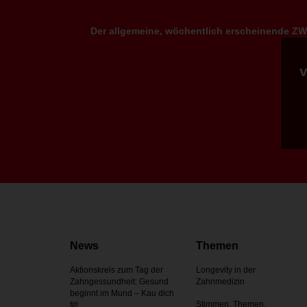
Der allgemeine, wöchentlich erscheinende ZWP
News
Themen
Aktionskreis zum Tag der
Longevity in der
Zahnges­sundheit: Gesund
Zahnmedizin
beginnt im Mund – Kau dich
Stimmen, Themen,
fit!