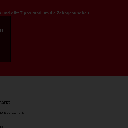
en und gibt Tipps rund um die Zahngesundheit.
m
markt
ensberatung &
ge