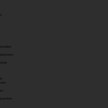
el
lschaften
skammern
bände
ik
hulen
ten
gszentren