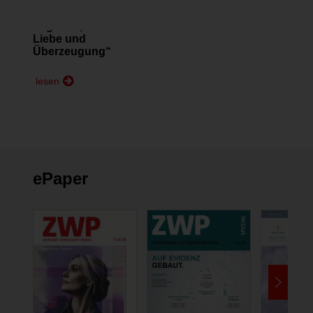
„Das, was wir
angehen, tun wir mit
Liebe und
Überzeugung“
lesen
ePaper