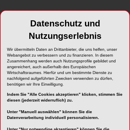
Westerwaldstraße 11
35745 Herborn
Datenschutz und
Deutschland
Nutzungserlebnis
Telefon:
0 27 72/58 21 48
Fax:
0 27 72/58 22 09
Wir übermitteln Daten an Drittanbieter, die uns helfen, unser
E-Mail:
info@life-dental.de
Webangebot zu verbessern und zu finanzieren. In diesem
Zusammenhang werden auch Nutzungsprofile gebildet und
Website:
http://www.life-dental.de
angereichert, auch außerhalb des Europäischen
Wirtschaftsraumes. Hierfür und um bestimmte Dienste zu
nachfolgend aufgeführten Zwecken verwenden zu dürfen,
benötigen wir Ihre Einwilligung.
Indem Sie "Alle Cookies akzeptieren" klicken, stimmen Sie
SHARE
diesen (jederzeit widerruflich) zu.
Unter "Manuell auswählen" können Sie die
Datenverarbeitung individuell personalisieren.
Kurzvita
Vita anzeigen
Unter "Nur notwendige akzeptieren" können Sie die