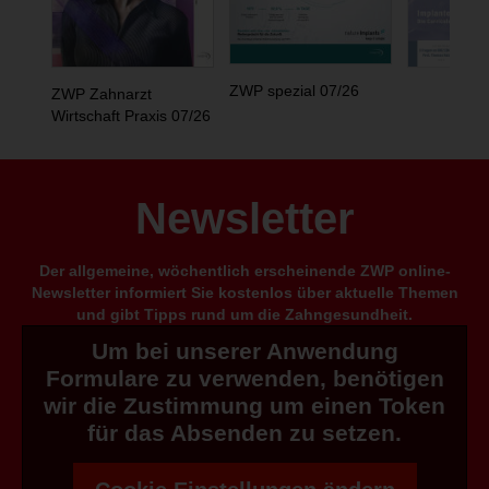
ZWP spezial 07/26
ZWP Zahnarzt
Wirtschaft Praxis 07/26
Newsletter
Der allgemeine, wöchentlich erscheinende ZWP online-
Newsletter informiert Sie kostenlos über aktuelle Themen
und gibt Tipps rund um die Zahngesundheit.
Um bei unserer Anwendung
Formulare zu verwenden, benötigen
wir die Zustimmung um einen Token
für das Absenden zu setzen.