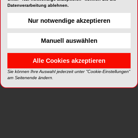
Datenverarbeitung ablehnen.
Nur notwendige akzeptieren
Artikel auf ZWP online
Manuell auswählen
Alle Cookies akzeptieren
Sie können Ihre Auswahl jederzeit unter "Cookie-Einstellungen“
am Seitenende ändern.
KIEFERORTHOPÄDIE
04.02.2013
Back to the roots
Trotz der virtuellen Möglichkeiten bleibt es
für den Kieferorthopäden wichtig, einen
kieferorthopädischen Techniker an der Hand