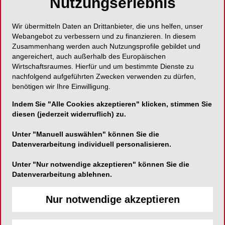
Nutzungserlebnis
Schwarzwiesenstraße 9
Wir übermitteln Daten an Drittanbieter, die uns helfen, unser
8502 Lannach
Webangebot zu verbessern und zu finanzieren. In diesem
Österreich
Zusammenhang werden auch Nutzungsprofile gebildet und
angereichert, auch außerhalb des Europäischen
Wirtschaftsraumes. Hierfür und um bestimmte Dienste zu
Telefon:
+43 3136 81980
nachfolgend aufgeführten Zwecken verwenden zu dürfen,
Fax:
+43 3136 81980
benötigen wir Ihre Einwilligung.
E-Mail:
laurenz.maresch@gmail.com
Indem Sie "Alle Cookies akzeptieren" klicken, stimmen Sie
diesen (jederzeit widerruflich) zu.
Unter "Manuell auswählen" können Sie die
Datenverarbeitung individuell personalisieren.
SHARE
Unter "Nur notwendige akzeptieren" können Sie die
Datenverarbeitung ablehnen.
Kurzvita
Nur notwendige akzeptieren
Vita anzeigen