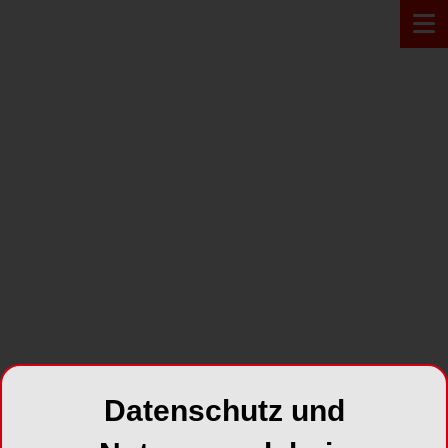
Zur Übersicht
PROFIL
Dr. med. dent. Laurenz
Datenschutz und
Maresch