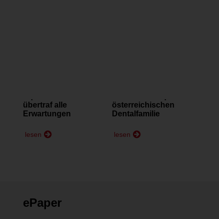
BRANCHENMELDUNGEN
BRANCHENMELDUNGEN
Wissenstransfer &
Zwei Tage lang war
Alpenblick – SIT 019
Wien der Hotspot der
übertraf alle
österreichischen
Erwartungen
Dentalfamilie
lesen
lesen
ePaper