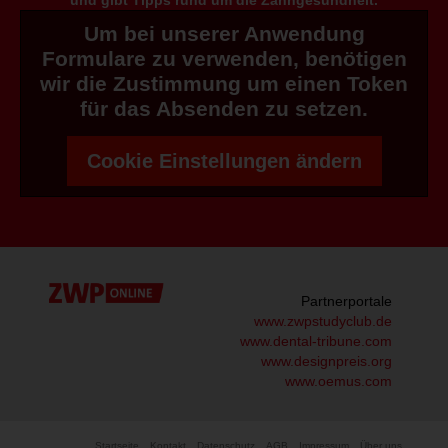
und gibt Tipps rund um die Zahngesundheit.
Um bei unserer Anwendung
Formulare zu verwenden, benötigen
wir die Zustimmung um einen Token
für das Absenden zu setzen.
Cookie Einstellungen ändern
Partnerportale
www.zwpstudyclub.de
www.dental-tribune.com
www.designpreis.org
www.oemus.com
Startseite
Kontakt
Datenschutz
AGB
Impressum
Über uns