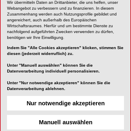
Wir übermitteln Daten an Drittanbieter, die uns helfen, unser
Webangebot zu verbessern und zu finanzieren. In diesem
Praxisklinik-Münchnerau.de
Zusammenhang werden auch Nutzungsprofile gebildet und
Fachzahnarzt für Oralchirurgie
angereichert, auch außerhalb des Europäischen
Wirtschaftsraumes. Hierfür und um bestimmte Dienste zu
Weiherbachstrasse 2
nachfolgend aufgeführten Zwecken verwenden zu dürfen,
84034 Landshut
benötigen wir Ihre Einwilligung.
Deutschland
Indem Sie "Alle Cookies akzeptieren" klicken, stimmen Sie
diesen (jederzeit widerruflich) zu.
E-Mail:
stephan@beuer.de
Unter "Manuell auswählen" können Sie die
Website:
http://www.beuer.de
Datenverarbeitung individuell personalisieren.
Unter "Nur notwendige akzeptieren" können Sie die
Datenverarbeitung ablehnen.
SHARE
Nur notwendige akzeptieren
Manuell auswählen
Kurzvita
Vita anzeigen