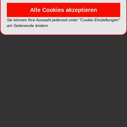
Alle Cookies akzeptieren
Sie können Ihre Auswahl jederzeit unter "Cookie-Einstellungen“
Erwähnungen in Publikationen
am Seitenende ändern.
ORALCHIRURGIE JOURNAL
DENTALFRESH
DENT
ÖSTE
Explantation, Re-
So will ich (auch)
Implantation,
gründen!
Mark