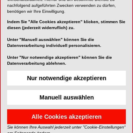
nachfolgend aufgeführten Zwecken verwenden zu dürfen,
future” am 22. und 23. April 2016 in Frankfurt am
benötigen wir Ihre Einwilligung.
Main berichten junge Routiniers von ihren
persönlichen Erfahrungen, die sie auf dem Weg
Indem Sie "Alle Cookies akzeptieren" klicken, stimmen Sie
zu ihrer heutigen, erfolgreichen zahnärztlichen
diesen (jederzeit widerruflich) zu.
Tätigkeit gesammelt haben. Das Programm
Unter "Manuell auswählen" können Sie die
umfasst zwei halbe Tage, so dass man noch
Datenverarbeitung individuell personalisieren.
bequem an- und abreisen kann und damit nur
eine Übernachtung benötigt.
Unter "Nur notwendige akzeptieren" können Sie die
Datenverarbeitung ablehnen.
Der erste Tag beginnt um 13.00 Uhr und bietet
sieben 30-minütige Vorträge zu folgenden
Nur notwendige akzeptieren
spannenden Themen:
Manuell auswählen
Die CAMLOG Erfolgsstory – was Sie garantiert
noch nicht wussten (Michael Ludwig)
Start-up: Ja oder Nein? Vom Maybe zum Be!
Alle Cookies akzeptieren
(Frank Caspers)
Business model implantology – are you
Sie können Ihre Auswahl jederzeit unter "Cookie-Einstellungen“