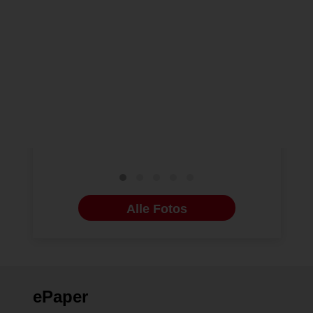
NEUE BILDERGALERIEN
29.11.2024
IMPLANTOLOGI
Camlog stellt neues
Jubiläum
Keramikimplantatsystem
Jahre Cam
und Oral Health Program
Erfolgsge
28PRO vor
Alle Fotos
ePaper