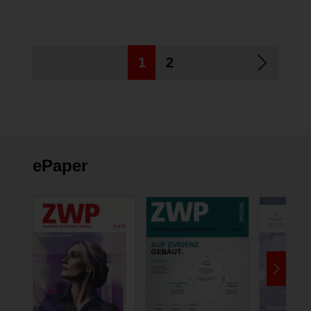
lesen
lese
lesen
1
2
ePaper