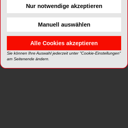
Artikel auf ZWP online
Nur notwendige akzeptieren
Manuell auswählen
Alle Cookies akzeptieren
Sie können Ihre Auswahl jederzeit unter "Cookie-Einstellungen“
am Seitenende ändern.
ORALCHIRURGIE
27.02.2025
Piezochirurgie gestern, heute und
morgen – Was ist neu?
Durch die Verwendung von
piezoelektrischen Technologien können
Ärzte präzisere und weniger invasive
Eingriffe durchführen, was zu einer
Reduzierung von postoperativen