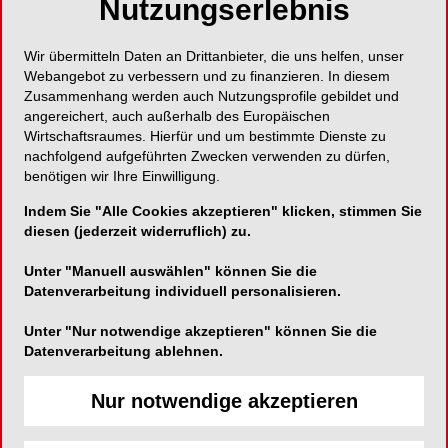
Nutzungserlebnis
Geschwister-Scholl-Straße 14
Wir übermitteln Daten an Drittanbieter, die uns helfen, unser
78532 Tuttlingen
Webangebot zu verbessern und zu finanzieren. In diesem
Deutschland
Zusammenhang werden auch Nutzungsprofile gebildet und
angereichert, auch außerhalb des Europäischen
Wirtschaftsraumes. Hierfür und um bestimmte Dienste zu
nachfolgend aufgeführten Zwecken verwenden zu dürfen,
benötigen wir Ihre Einwilligung.
Indem Sie "Alle Cookies akzeptieren" klicken, stimmen Sie
diesen (jederzeit widerruflich) zu.
SHARE
Unter "Manuell auswählen" können Sie die
Datenverarbeitung individuell personalisieren.
Kurzvita
Vita anzeigen
Unter "Nur notwendige akzeptieren" können Sie die
Datenverarbeitung ablehnen.
Nur notwendige akzeptieren
Artikel in Publikationen