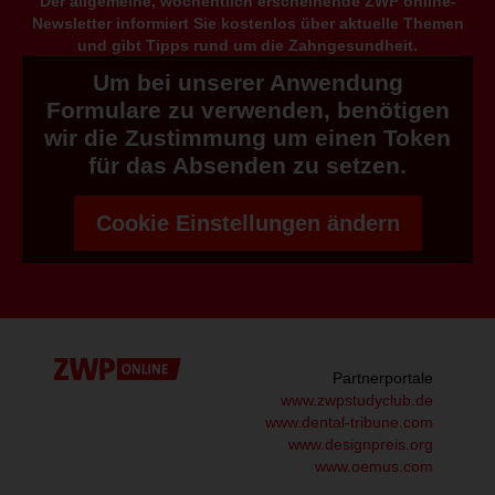
Der allgemeine, wöchentlich erscheinende ZWP online-
Newsletter informiert Sie kostenlos über aktuelle Themen
und gibt Tipps rund um die Zahngesundheit.
Um bei unserer Anwendung
Formulare zu verwenden, benötigen
wir die Zustimmung um einen Token
für das Absenden zu setzen.
Cookie Einstellungen ändern
Partnerportale
www.zwpstudyclub.de
www.dental-tribune.com
www.designpreis.org
www.oemus.com