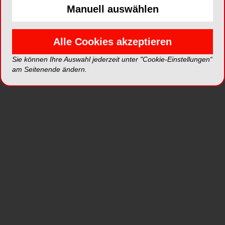
Manuell auswählen
Alle Cookies akzeptieren
Sie können Ihre Auswahl jederzeit unter "Cookie-Einstellungen“
am Seitenende ändern.
BZB
„Mundgesundheit
beginnt mit
Beziehung, nicht mit
der Zahnbürste.“
Jahr 2025, Ausgabe 09, Seite
65 Autoren: Sybille van Os-
Fingberg