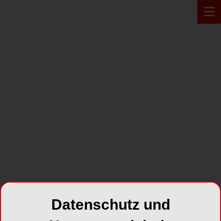
Zur Übersicht
PROFIL
Sybille van Os-
Datenschutz und
Fingberg