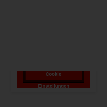
NEWSLETTER
Um bei unserer
Anwendung Formulare
zu verwenden,
benötigen wir die
Zustimmung um einen
Token für das
Absenden zu setzen.
Cookie
Einstellungen
ändern