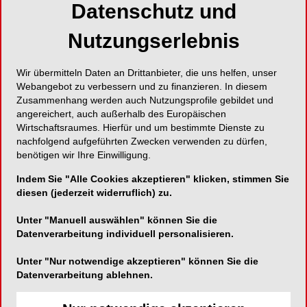
Datenschutz und
Versicherte haben dadurch etwas weniger Netto
vom Brutto, Arbeitgeber mehr Kosten, da sie die
Nutzungserlebnis
Hälfte der Beiträge tragen. Die Regierung hat für
das neue Jahr Reformen angekündigt, um den
Wir übermitteln Daten an Drittanbieter, die uns helfen, unser
immerwährenden Anstieg zu bremsen.
Webangebot zu verbessern und zu finanzieren. In diesem
Zusammenhang werden auch Nutzungsprofile gebildet und
angereichert, auch außerhalb des Europäischen
Beitragssätze werden
Wirtschaftsraumes. Hierfür und um bestimmte Dienste zu
nachfolgend aufgeführten Zwecken verwenden zu dürfen,
tagesaktuell veröffentlicht
benötigen wir Ihre Einwilligung.
Indem Sie "Alle Cookies akzeptieren" klicken, stimmen Sie
Am letzten Tag des alten Jahres lag der
diesen (jederzeit widerruflich) zu.
durchschnittliche Zusatzbeitragssatz noch bei
Unter "Manuell auswählen" können Sie die
3,13 Prozent, wie ein Abgleich mit den Werten
Datenverarbeitung individuell personalisieren.
vom Vortag zeigt. Die Bandbreite reicht aktuell
von 2,18 bis zu 4,39 Prozent. 48 Kassen nahmen
Unter "Nur notwendige akzeptieren" können Sie die
demnach keine Beitragsanhebung vor, zwei
Datenverarbeitung ablehnen.
Kassen senkten ihre Zusatzbeiträge. Zu einer
Kasse liegen keine Daten vor. Seit dem