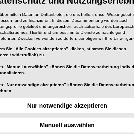
atenschutz und Nutzungserlebn
übermitteln Daten an Drittanbieter, die uns helfen, unser Webangebot 
bessern und zu finanzieren. In diesem Zusammenhang werden auch
zungsprofile gebildet und angereichert, auch außerhalb des Europäisc
tschaftsraumes. Hierfür und um bestimmte Dienste zu nachfolgend
geführten Zwecken verwenden zu dürfen, benötigen wir Ihre Einwilligun
em Sie "Alle Cookies akzeptieren" klicken, stimmen Sie diesen
erzeit widerruflich) zu.
er "Manuell auswählen" können Sie die Datenverarbeitung individ
sonalisieren.
er "Nur notwendige akzeptieren" können Sie die Datenverarbeitu
Foto: Impact Photography – stock.adobe.com
ehnen.
öglichkeit, für ihre Praxen Zugang zur
Nur notwendige akzeptieren
liche elektronische Praxisausweis, die Institutionskarte
nline bei der D-TRUST beantragt werden.
Manuell auswählen
glicht, darunter das Ausstellen elektronischer