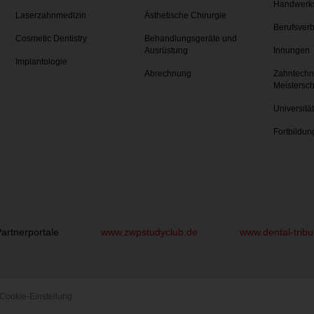
Handwerk
Laserzahnmedizin
Ästhetische Chirurgie
Berufsver
Cosmetic Dentistry
Behandlungsgeräte und
Ausrüstung
Innungen
Implantologie
Abrechnung
Zahntechn
Meistersc
Universitä
Fortbildun
artnerportale
www.zwpstudyclub.de
www.dental-trib
Cookie-Einstellung