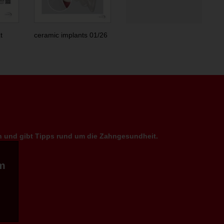
t
ceramic implants 01/26
en und gibt Tipps rund um die Zahngesundheit.
m