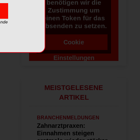
benötigen wir die
Zustimmung um
einen Token für das
ende
Absenden zu setzen.
Cookie
Einstellungen
ändern
MEISTGELESENE
ARTIKEL
BRANCHENMELDUNGEN
Zahnarztpraxen:
Einnahmen steigen