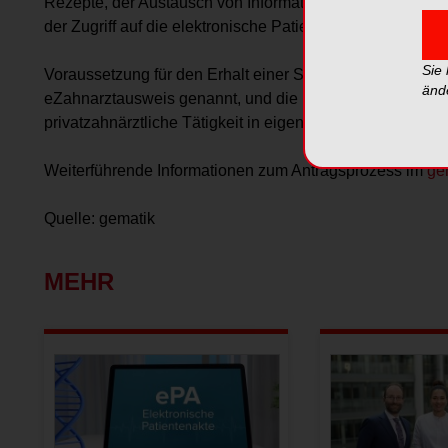
Rezepte, der Austausch von Informationen mit Fachkol
der Zugriff auf die elektronische Patientenakte (ePA) der 
Sie
Voraussetzung für den Erhalt einer SMC-B sind der elek
änd
eZahnarztausweis genannt, und die Bestätigung der zu
privatzahnärztliche Tätigkeit in eigener Praxis.
Weiterführende Informationen zum Antragsprozess im
ge
Quelle: gematik
MEHR