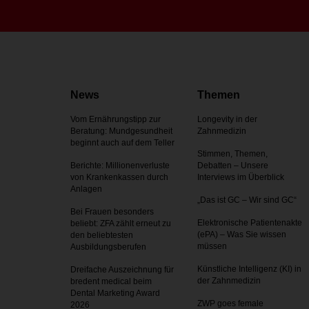
News
Themen
Vom Ernährungstipp zur
Longevity in der
Beratung: Mundgesundheit
Zahnmedizin
beginnt auch auf dem Teller
Stimmen, Themen,
Berichte: Millionenverluste
Debatten – Unsere
von Krankenkassen durch
Interviews im Überblick
Anlagen
„Das ist GC – Wir sind GC“
Bei Frauen besonders
Elektronische Patientenakte
beliebt: ZFA zählt erneut zu
(ePA) – Was Sie wissen
den beliebtesten
müssen
Ausbildungsberufen
Künstliche Intelligenz (KI) in
Dreifache Auszeichnung für
der Zahnmedizin
bredent medical beim
Dental Marketing Award
ZWP goes female
2026