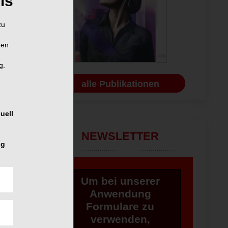
is
zu
hen
g.
alle Publikationen
uell
NEWSLETTER
ng
Um bei unserer
Anwendung
Formulare zu
verwenden,