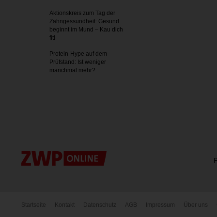
Aktionskreis zum Tag der
Zahnges­sundheit: Gesund
beginnt im Mund – Kau dich
fit!
Protein-Hype auf dem
Prüfstand: Ist weniger
manchmal mehr?
P
Startseite
Kontakt
Datenschutz
AGB
Impressum
Über uns