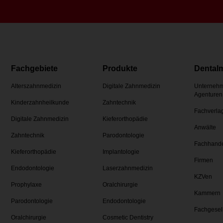
Fachgebiete
Produkte
Dental
Alterszahnmedizin
Digitale Zahnmedizin
Unternehm
Agenturen
Kinderzahnheilkunde
Zahntechnik
Fachverla
Digitale Zahnmedizin
Kieferorthopädie
Anwälte
Zahntechnik
Parodontologie
Fachhand
Kieferorthopädie
Implantologie
Firmen
Endodontologie
Laserzahnmedizin
KZVen
Prophylaxe
Oralchirurgie
Kammern
Parodontologie
Endodontologie
Fachgesel
Oralchirurgie
Cosmetic Dentistry