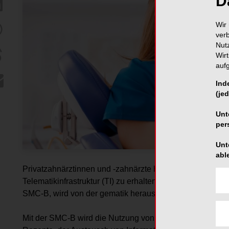
D
Wir 
ver
Nut
Wir
auf
Ind
(jed
Unt
per
Unt
abl
Privatzahnärztinnen und -zahnärzte haben ab sofort die M
Telematikinfrastruktur (TI) zu erhalten. Der dafür erforder
SMC-B, wird von der gematik herausgegeben und kann o
Mit der SMC-B wird die Nutzung von TI-Anwendungen ermö