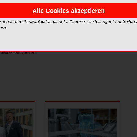
legen über KIM (Kommunikation im Medizinwesen) sowie
Versicherten.
Alle Cookies akzeptieren
 können Ihre Auswahl jederzeit unter "Cookie-Einstellungen“ am Seiten
tronische Heilberufsausweis (HBA), auch
ern.
ständigen Zahnärztekammer über eine
matik-Fachportal
.