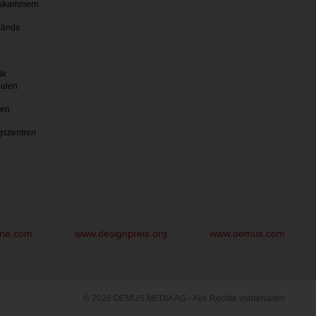
skammern
bände
ik
hulen
ten
gszentren
une.com
www.designpreis.org
www.oemus.com
© 2026 OEMUS MEDIA AG - Alle Rechte vorbehalten