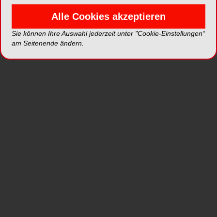
https://www.invisalign-go.de/become-provider zur
Alle Cookies akzeptieren
Auswahl. In Deutschland finden diese in
Hamburg, Stuttgart, Köln, München, Berlin,
Sie können Ihre Auswahl jederzeit unter "Cookie-Einstellungen“
Nürnberg und Düsseldorf statt, in Österreich in
am Seitenende ändern.
Wien und in der Schweiz in Zürich.
Weitere Informationen zu den Invisalign Go
Zertifizierungskursen auf der Webseite:
https://www.invisalign-go.de.
Zielgerichtete Workshops
für das Praxispersonal
Mit eigens eingerichteten Workshops wendet sich
Align Technology jetzt auch explizit an das
Praxispersonal (ZMF, ZFA, ZMP, ZAH, ZMV)
Invisalign zertifizierter Zahnärzte. Ziel ist es, diese