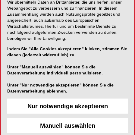
Wir übermitteln Daten an Drittanbieter, die uns helfen, unser
Therapie von Zahnfehlstellungen . Zahnärzten
Webangebot zu verbessern und zu finanzieren. In diesem
Zusammenhang werden auch Nutzungsprofile gebildet und
bietet das System die Möglichkeit einer
angereichert, auch außerhalb des Europäischen
minimalinvasiven und komfortablen Behandlung –
Wirtschaftsraumes. Hierfür und um bestimmte Dienste zu
zudem kann es in komplexe Therapiepläne
nachfolgend aufgeführten Zwecken verwenden zu dürfen,
integriert werden. Eine Zertifizierung zum
benötigen wir Ihre Einwilligung.
Invisalign Go Anwender erfolgt in Deutschland,
Indem Sie "Alle Cookies akzeptieren" klicken, stimmen Sie
Österreich und der Schweiz durch ein speziell
diesen (jederzeit widerruflich) zu.
entwickeltes Kursprogramm, das aus einer
ganztägigen Präsenzveranstaltung, zwei
Unter "Manuell auswählen" können Sie die
Webinaren und einem halbtägigen Study Club
Datenverarbeitung individuell personalisieren.
besteht. Für die Präsenzveranstaltungen werden
Unter "Nur notwendige akzeptieren" können Sie die
gemäß BZÄK Fortbildungspunkte vergeben.
Datenverarbeitung ablehnen.
Im Rahmen der Invisalign Go Ausbildung erwartet
Nur notwendige akzeptieren
die Teilnehmer ein klarer Fahrplan, bestehend
aus einem Ausbildungs- und Trainingsprogramm,
sowie eine fundierte Unterstützung für die Zukunft.
Manuell auswählen
Aktuell stehen Kurstermine bis Jahresende unter