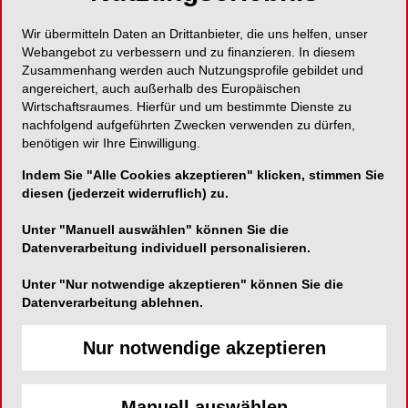
Wir übermitteln Daten an Drittanbieter, die uns helfen, unser
Was genau ist die
Webangebot zu verbessern und zu finanzieren. In diesem
Zusammenhang werden auch Nutzungsprofile gebildet und
Aktivrente?
angereichert, auch außerhalb des Europäischen
Wirtschaftsraumes. Hierfür und um bestimmte Dienste zu
nachfolgend aufgeführten Zwecken verwenden zu dürfen,
Wer die Regelaltersgrenze erreicht hat, soll ab
benötigen wir Ihre Einwilligung.
dem 1. Januar 2026 die Möglichkeit haben,
Indem Sie "Alle Cookies akzeptieren" klicken, stimmen Sie
freiwillig weiterarbeiten zu können – und dabei bis
diesen (jederzeit widerruflich) zu.
zu 2.000 Euro im Monat aus einer
sozialversicherungspflichtigen Beschäftigung
Unter "Manuell auswählen" können Sie die
steuerfrei vereinnahmen können. Ganz gleich, ob
Datenverarbeitung individuell personalisieren.
bereits eine Altersrente bezogen wird oder nicht.
Unter "Nur notwendige akzeptieren" können Sie die
Rentnerinnen und Rentner, die bereits aus dem
Datenverarbeitung ablehnen.
Arbeitsleben ausgeschieden sind, können
ebenfalls als Aktivrentner zurückkehren, sofern sie
Nur notwendige akzeptieren
die Regelaltersgrenze erreicht haben.
Für Versicherte der Geburtsjahrgänge 1947 bis
Manuell auswählen