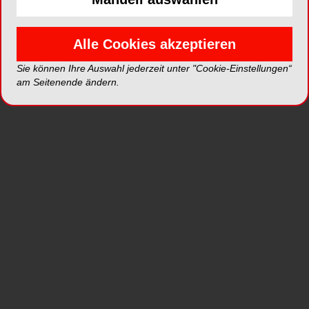
1963 liegt die Regelaltersgrenze der Deutschen
Rentenversicherung zufolge regelmäßig
Alle Cookies akzeptieren
zwischen 65 und 67 Jahren. Wer 1964 oder
später geboren wurde, erreicht die Altersgrenze
Sie können Ihre Auswahl jederzeit unter "Cookie-Einstellungen“
regelmäßig mit Vollendung des 67. Lebensjahres.
am Seitenende ändern.
Um die Aktivrente in Anspruch nehmen zu
können, braucht es einer Sprecherin des
Bundesfinanzministeriums (BMF) zufolge keinen
gesonderten Antrag. Vielmehr werde die
Regelung direkt automatisch bei den
Lohnsteuerabzugsmerkmalen des Arbeitgebers
berücksichtigt und das Gehalt bis zur 2.000-Euro-
Freigrenze somit nicht versteuert.
Wer ist vom Angebot der
Aktivrente