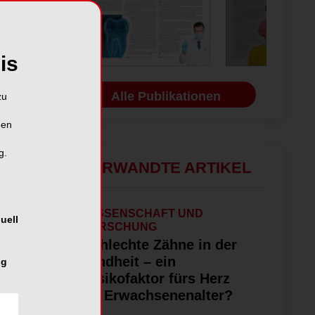
is
Alle Publikationen
zu
hen
g.
VERWANDTE ARTIKEL
WISSENSCHAFT UND
uell
FORSCHUNG
Schlechte Zähne in der
Kindheit – ein
ng
Risikofaktor fürs Herz
im Erwachsenenalter?