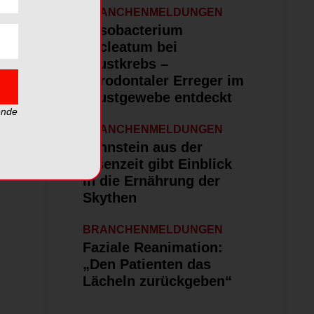
BRANCHENMELDUNGEN
Fusobacterium
nucleatum bei
Brustkrebs –
Parodontaler Erreger im
Brustgewebe entdeckt
ende
BRANCHENMELDUNGEN
Zahnstein aus der
Eisenzeit gibt Einblick
in die Ernährung der
Skythen
BRANCHENMELDUNGEN
Faziale Reanimation:
„Den Patienten das
Lächeln zurückgeben“