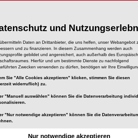
Edition
erschienen, die sich schwerpunktmäßig mit
ndheitspolitischer Ebene ist die Frage nach der
atenschutz und Nutzungserlebn
 zufrieden sind die Menschen mit dem
worten.
übermitteln Daten an Drittanbieter, die uns helfen, unser Webangebot 
bessern und zu finanzieren. In diesem Zusammenhang werden auch
zungsprofile gebildet und angereichert, auch außerhalb des Europäisc
tschaftsraumes. Hierfür und um bestimmte Dienste zu nachfolgend
geführten Zwecken verwenden zu dürfen, benötigen wir Ihre Einwilligun
em Sie "Alle Cookies akzeptieren" klicken, stimmen Sie diesen
erzeit widerruflich) zu.
er "Manuell auswählen" können Sie die Datenverarbeitung individ
sonalisieren.
er "Nur notwendige akzeptieren" können Sie die Datenverarbeitu
ehnen.
Nur notwendige akzeptieren