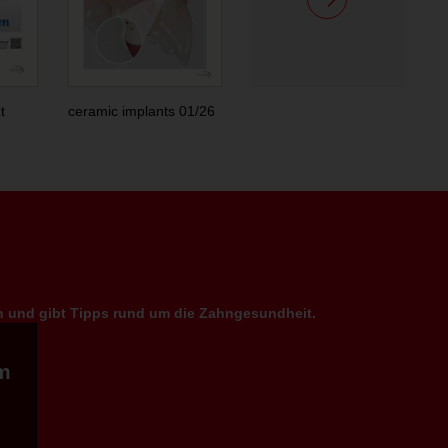
t
ceramic implants 01/26
en und gibt Tipps rund um die Zahngesundheit.
m