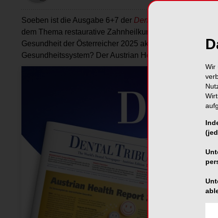
Soeben ist die Ausgabe 6+7 der
Dental Tribune Austrian 
dem Thema restaurative Zahnheilkunde befasst. Auf gesu
D
Gesundheit der Österreicher 2025 aktueller denn je. Wie
Gesundheitssystem? Der Austrian Health Report gibt Ant
Wir 
ver
Nut
Wir
auf
Ind
(jed
Unt
per
Unt
abl