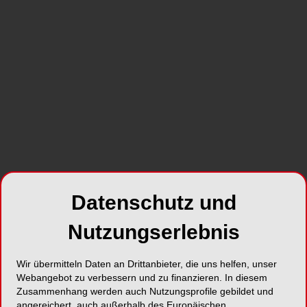
Diätolog*innen etc.) zu einem der wichtigsten
Aspekte, um eine bestmögliche Versorgung von
Patient*innen, Bewohner*innen und Angehörigen
sicherzustellen. Mehrere Studien zeigen, dass
eine hohe individuelle Gesundheitskompetenz bei
Personen dieser Berufsgruppen zu besseren
Ergebnissen in der Praxis führen kann.
SHARE
Datenschutz und
Nutzungserlebnis
Wir übermitteln Daten an Drittanbieter, die uns helfen, unser
Webangebot zu verbessern und zu finanzieren. In diesem
Foto: Zamrznuti tonovi – stock.adobe.com
Zusammenhang werden auch Nutzungsprofile gebildet und
angereichert, auch außerhalb des Europäischen
Doch was genau ist Gesundheitskompetenz? Der