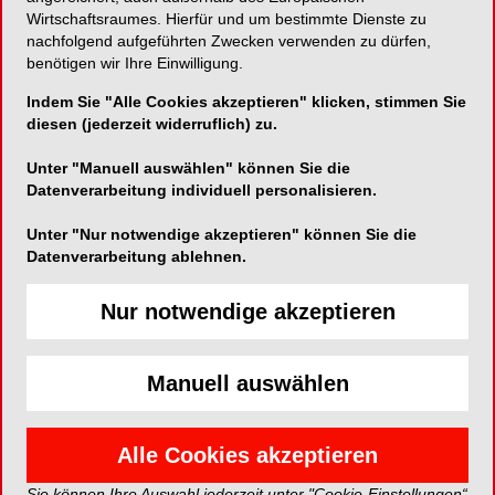
Wirtschaftsraumes. Hierfür und um bestimmte Dienste zu
Begriff fasst das Wissen, die Motivation und die
nachfolgend aufgeführten Zwecken verwenden zu dürfen,
Fähigkeiten zusammen, die es Menschen
benötigen wir Ihre Einwilligung.
ermöglichen, relevante Gesundheitsinformationen
Indem Sie "Alle Cookies akzeptieren" klicken, stimmen Sie
zu finden, zu verstehen, zu beurteilen und
diesen (jederzeit widerruflich) zu.
anzuwenden. Eine hohe Gesundheitskompetenz
führt also nicht nur dazu, dass sich Expert*innen
Unter "Manuell auswählen" können Sie die
im Gesundheitswesen beispielsweise besser
Datenverarbeitung individuell personalisieren.
über neue Entwicklungen in der Medizin, Pflege
Unter "Nur notwendige akzeptieren" können Sie die
und anderen Gesundheitsberufen informieren
Datenverarbeitung ablehnen.
können, sondern auch dazu, dass sie dieses
Wissen auch direkt an Patient*innen und andere
Nur notwendige akzeptieren
weitergeben können. In Gesundheitsberufen
Tätige können so gesundheitsrelevante
Entscheidungen besser treffen, bleiben selbst
Manuell auswählen
länger gesund und helfen ihren Patient*innen und
Klient*innen dabei, in den Bereichen Prävention,
Gesundheitsförderung und
Alle Cookies akzeptieren
Gesundheitsversorgung ideal informiert zu sein.
Sie können Ihre Auswahl jederzeit unter "Cookie-Einstellungen“