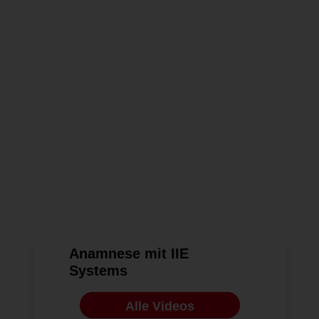
Alle Publikationen
VIDEO
ZWP ONLINE KÖPFE
18.07.2011
Anamnese mit IIE
Systems
Alle Videos