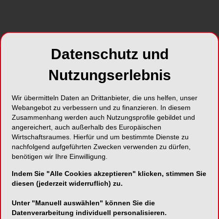
Foto: © Shutterstock.com
Treu bis in die Wurzel – Deutsche schätzen
ihren Zahnarzt
Datenschutz und
Die Deutschen schätzen die Kompetenz ihres
Nutzungserlebnis
Zahnarztes und bleiben ihm langfristig treu:
Rund 91 Prozent sind mit ihrem Zahnarzt
Wir übermitteln Daten an Drittanbieter, die uns helfen, unser
‚zufrieden‘ bzw. ‚sehr zufrieden‘. Das ist die
Webangebot zu verbessern und zu finanzieren. In diesem
zentrale Aussage einer
Zusammenhang werden auch Nutzungsprofile gebildet und
bevölkerungsrepräsentativen Umfrage des
angereichert, auch außerhalb des Europäischen
Instituts für Demoskopie Allensbach (IfD) in
Wirtschaftsraumes. Hierfür und um bestimmte Dienste zu
Zusammenarbeit mit dem Institut der
nachfolgend aufgeführten Zwecken verwenden zu dürfen,
benötigen wir Ihre Einwilligung.
Deutschen Zahnärzte (IDZ), deren Ergebnisse
heute veröffentlicht wurden.
Indem Sie "Alle Cookies akzeptieren" klicken, stimmen Sie
diesen (jederzeit widerruflich) zu.
„Die Zahnarztbindung in der Bevölkerung ist
Unter "Manuell auswählen" können Sie die
außerordentlich hoch, 90 Prozent der Patienten
Datenverarbeitung individuell personalisieren.
gehen immer zu dem selben Zahnarzt“, zitiert der