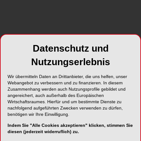
Foto: Prostock-studio – stock.adobe.com
Nur noch dies und das erledigen, immer
Datenschutz und
ansprechbar sein und dann auch noch Meetings:
Viele Menschen leiden unter zermürbendem
Nutzungserlebnis
Stress im Job. Leider lässt sich der nicht immer
vermeiden. Aber: Mit ein paar einfachen
Wir übermitteln Daten an Drittanbieter, die uns helfen, unser
Strategien lässt er sich besser managen. Die
Webangebot zu verbessern und zu finanzieren. In diesem
Arbeitnehmerkammer Bremen gibt Tipps.
Zusammenhang werden auch Nutzungsprofile gebildet und
angereichert, auch außerhalb des Europäischen
Wirtschaftsraumes. Hierfür und um bestimmte Dienste zu
Der erste Tipp: Selbstgespräche führen. Die
nachfolgend aufgeführten Zwecken verwenden zu dürfen,
können in stressigen Situationen dabei helfen,
benötigen wir Ihre Einwilligung.
einen Plan zu entwickeln, um die Gedanken
etwas zu beruhigen und in eine übersichtlichere
Indem Sie "Alle Cookies akzeptieren" klicken, stimmen Sie
diesen (jederzeit widerruflich) zu.
Struktur zu bringen. Ein kurzes „Jetzt mache ich
erst einmal das und danach dann das andere“,