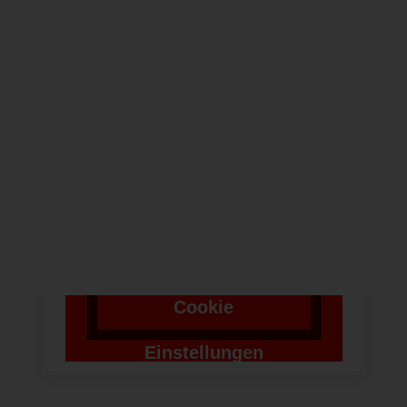
NEWSLETTER
Um bei unserer
Anwendung Formulare
zu verwenden,
benötigen wir die
Zustimmung um einen
Token für das
Absenden zu setzen.
Cookie
Einstellungen
ändern