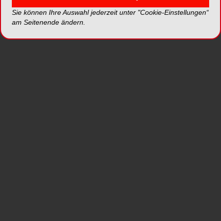
Implantatkonzept, das insbesondere bei
Sie können Ihre Auswahl jederzeit unter "Cookie-Einstellungen“
komplexen klinischen Ausgangssituationen neue
am Seitenende ändern.
Möglichkeiten eröffnet.
Mit dem ersten Teil der Reihe „
Update
Laseranwendungen in der Zahnheilkunde“
liefert
Dr. Georg Bach
, Präsident der DGZI, einen
kompakten und aktuellen Überblick über
Entwicklungen und Zukunftsperspektiven der
Lasertechnologie in der modernen Zahnmedizin.
Ergänzt wird die Ausgabe durch
Expertenstatements, DGZI-News,
Marktneuigkeiten sowie Eventberichte und bietet
damit einen kompakten, praxisnahen und
informativen Überblick.