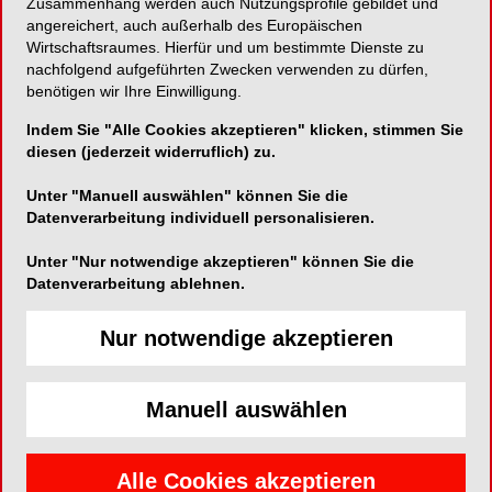
Zusammenhang werden auch Nutzungsprofile gebildet und
chirurgisch-implantologische und prothetische
angereichert, auch außerhalb des Europäischen
Wirtschaftsraumes. Hierfür und um bestimmte Dienste zu
Maßnahmen gezielt miteinander verzahnt werden,
nachfolgend aufgeführten Zwecken verwenden zu dürfen,
um ein langfristig stabiles und
benötigen wir Ihre Einwilligung.
patientenorientiertes Ergebnis zu erzielen.
Indem Sie "Alle Cookies akzeptieren" klicken, stimmen Sie
diesen (jederzeit widerruflich) zu.
Einem besonders praxisrelevanten Thema
widmet sich Dr. Hagen F. Wiegand mit seinem
Unter "Manuell auswählen" können Sie die
Beitrag „
Zeit- und kosteneffektive
Datenverarbeitung individuell personalisieren.
Implantattherapie bei Zahnarztangst
“. Er stellt
Unter "Nur notwendige akzeptieren" können Sie die
Ansätze für einen sensiblen und zugleich
Datenverarbeitung ablehnen.
wirtschaftlich effizienten Behandlungsablauf vor.
Nur notwendige akzeptieren
Weitere Perspektiven eröffnet der
Anwenderbericht „
Pterygoid-Implantate für die
sichere Ganzkieferrehabilitation
“ von Francesco
Manuell auswählen
Zingari, DDS, Tiziano Frieri, DDS, Paolo
Vadagnini, DDS und Francesco Montan, DH,
DDS. Die Autoren präsentieren ein spezialisiertes
Alle Cookies akzeptieren