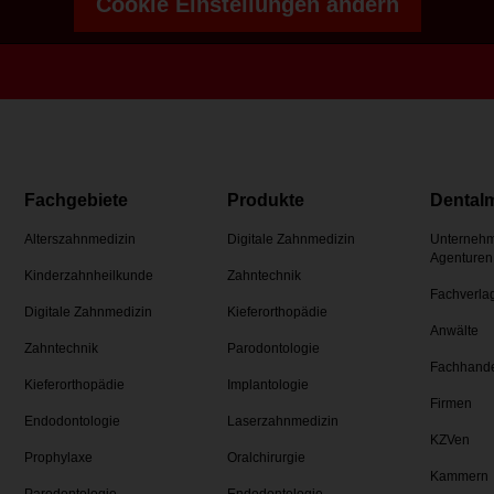
Cookie Einstellungen ändern
Fachgebiete
Produkte
Dental
Alterszahnmedizin
Digitale Zahnmedizin
Unternehm
Agenturen
Kinderzahnheilkunde
Zahntechnik
Fachverla
Digitale Zahnmedizin
Kieferorthopädie
Anwälte
Zahntechnik
Parodontologie
Fachhand
Kieferorthopädie
Implantologie
Firmen
Endodontologie
Laserzahnmedizin
KZVen
Prophylaxe
Oralchirurgie
Kammern
Parodontologie
Endodontologie