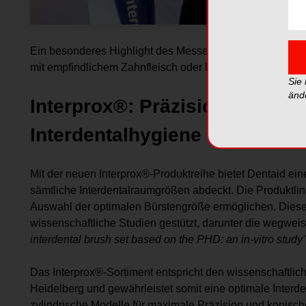
Ein besonderes Highlight des Messeauftritts ist die Einfü
mit empfindlichem Zahnfleisch oder besonderen zahnmed
Sie
änd
Interprox®: Präzision und Inn
Interdentalhygiene
Mit der neuen Interprox®-Produktreihe bietet Dentaid ein
sämtliche Interdentalraumgrößen abdeckt. Die Produktlini
Auswahl der optimalen Bürstengröße ermöglichen. Dies
wissenschaftliche Studien gestützt, darunter die wegw
interdental brush set based on the PHD: an in-vitro study
Das Interprox®-Sortiment entspricht den wissenschaftlich
Heidelberg und gewährleistet somit eine optimale Interde
zylindrische Modelle für maximale Präzision und konische