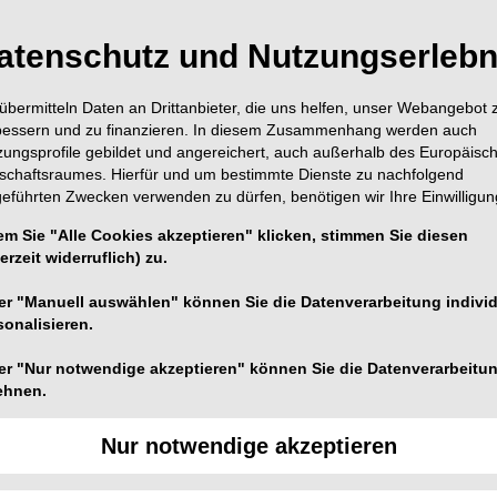
ndhygiene entwickelt das Unternehmen hochwertige
atenschutz und Nutzungserlebn
en bis hin zu spezialisierten Bürsten, die gezielt
übermitteln Daten an Drittanbieter, die uns helfen, unser Webangebot 
bessern und zu finanzieren. In diesem Zusammenhang werden auch
zungsprofile gebildet und angereichert, auch außerhalb des Europäisc
tschaftsraumes. Hierfür und um bestimmte Dienste zu nachfolgend
geführten Zwecken verwenden zu dürfen, benötigen wir Ihre Einwilligun
em Sie "Alle Cookies akzeptieren" klicken, stimmen Sie diesen
erzeit widerruflich) zu.
er "Manuell auswählen" können Sie die Datenverarbeitung individ
sonalisieren.
er "Nur notwendige akzeptieren" können Sie die Datenverarbeitu
ehnen.
Nur notwendige akzeptieren