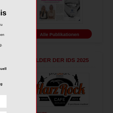
is
zu
Alle Publikationen
hen
g.
BILDER DER IDS 2025
uell
ng