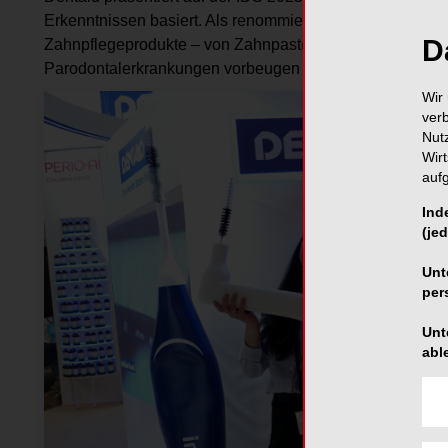
Erkenntnissen basiert. Als renommierter Experte für Mu
D
Zahnpflegeprodukte – von Zahnpasten und Mundspüllösung
Parodontalerkrankungen vorbeugen und behandeln.
Wir 
ver
Nut
Wir
auf
Ind
(jed
Unt
per
Unt
abl