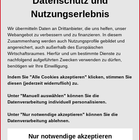
Datenschutz und
Foto: © Shutterstock.com
Nutzungserlebnis
Japanische Studie zur Kariesprävention
Wir übermitteln Daten an Drittanbieter, die uns helfen, unser
Heute findet zum 53. Mal der Weltmilchtag statt.
Webangebot zu verbessern und zu finanzieren. In diesem
Mit dem Milchkonsum seiner Bürger – jeder
Zusammenhang werden auch Nutzungsprofile gebildet und
angereichert, auch außerhalb des Europäischen
Deutsche verbraucht im Durchschnitt etwa 85
Wirtschaftsraumes. Hierfür und um bestimmte Dienste zu
Kilogramm Frischmilcherzeugnisse pro Jahr –
nachfolgend aufgeführten Zwecken verwenden zu dürfen,
liegt Deutschland an der Weltspitze.
benötigen wir Ihre Einwilligung.
Milchprodukte decken ein Viertel des täglichen
Indem Sie "Alle Cookies akzeptieren" klicken, stimmen Sie
Nahrungsbedarfs in unserem Land.
diesen (jederzeit widerruflich) zu.
Ausgerechnet in einem Land, in dem der
Unter "Manuell auswählen" können Sie die
Milchkonsum traditionell weniger ausgeprägt ist
Datenverarbeitung individuell personalisieren.
als in Deutschland, in Japan, hat eine aktuelle
Unter "Nur notwendige akzeptieren" können Sie die
Studie nachgewiesen, dass bei Kindern ein
Datenverarbeitung ablehnen.
vermehrter Joghurtkonsum das Kariesrisiko
vermindert.
Nur notwendige akzeptieren