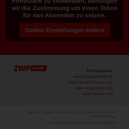
Formulare zu verwenden, benötigen
wir die Zustimmung um einen Token
für das Absenden zu setzen.
Cookie Einstellungen ändern
Partnerportale
www.zwpstudyclub.de
www.dental-tribune.com
www.designpreis.org
www.oemus.com
Startseite
Kontakt
Datenschutz
AGB
Impressum
Über uns
Cookie-Einstellung
© 2026 OEMUS MEDIA AG - Alle Rechte vorbehalten