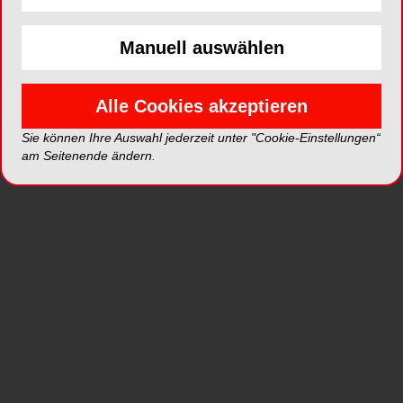
Der Internationale Tag der Milch wurde von der
Ernährungs- und Landwirtschaftsorganisation der
Manuell auswählen
Vereinten Nationen (FAO) und dem
Internationalen Milchwirtschaftsverband (IDF) ins
Leben gerufen und findet in über 30 Ländern
Alle Cookies akzeptieren
veranstaltet. Er soll das Nahrungsmittel Milch als
Sie können Ihre Auswahl jederzeit unter "Cookie-Einstellungen“
natürliches und gesundes Getränk weltweit im
am Seitenende ändern.
Bewusstsein halten.
In der Milch steckt viel Gutes. Sie enthält fast alle
unentbehrlichen Aminosäuren (die der Körper
selbst nicht herstellen kann) und hilft dem Körper
dabei, pflanzliches Eiweiß besser zu verwerten.
Milch liefert Kalium, Magnesium und Jod,
fettlösliche Vitamine und mehr Kalzium als jedes
andere Lebensmittel. Der Mineralstoff ist nicht nur
Baustein von Knochen und Zähnen, er spielt auch
eine wichtige Rolle für die Funktion der Muskeln.