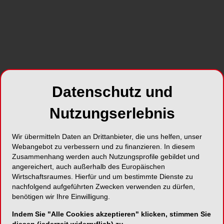
erkennen. Es erfüllt damit auch mehrere
parlamentarische Forderungen nach einem
besseren Monitoring in diesem Bereich.
SHARE
Datenschutz und
Nutzungserlebnis
Wir übermitteln Daten an Drittanbieter, die uns helfen, unser
Webangebot zu verbessern und zu finanzieren. In diesem
Foto: gunzexx png and bg – stock.adobe.com/Generiert mit KI
Zusammenhang werden auch Nutzungsprofile gebildet und
Entwickelt wurde KidsHealthCH mit der Expertise
angereichert, auch außerhalb des Europäischen
Wirtschaftsraumes. Hierfür und um bestimmte Dienste zu
von über 100 Partnern. Das Monitoring umfasst
nachfolgend aufgeführten Zwecken verwenden zu dürfen,
vier Themenbereiche: Gesundheitszustand,
benötigen wir Ihre Einwilligung.
Gesundheitsverhalten, Angebot und
Inanspruchnahme von
Indem Sie "Alle Cookies akzeptieren" klicken, stimmen Sie