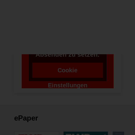
Um bei unserer
Anwendung Formulare
zu verwenden,
benötigen wir die
Zustimmung um einen
Token für das
Absenden zu setzen.
Cookie
Einstellungen
ändern
ePaper